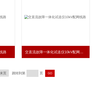
线路
交直流故障一体化试送仪10kV配网线路
末页
跳转到第
页