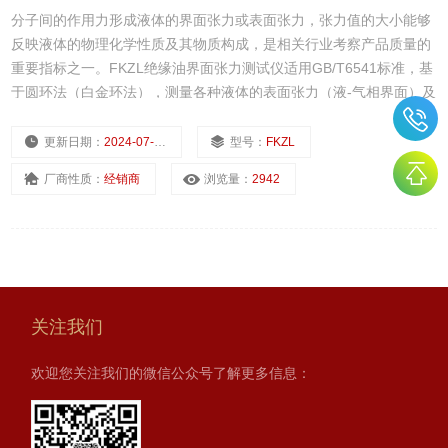
分子间的作用力形成液体的界面张力或表面张力，张力值的大小能够
反映液体的物理化学性质及其物质构成，是相关行业考察产品质量的
重要指标之一。FKZL绝缘油界面张力测试仪适用GB/T6541标准，基
于圆环法（白金环法），测量各种液体的表面张力（液-气相界面）及
液体的界面张力（液-液相界面）。此方法具有操作简单，精确度高的
优点而被广泛应用。广泛用于电力、石油、化工、制药、食品，教学
更新日期：
2024-07-23
型号：
FKZL
等行业。
厂商性质：
经销商
浏览量：
2942
关注我们
欢迎您关注我们的微信公众号了解更多信息：