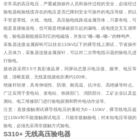
非常高的高压电压，严重威胁操作人员和操作过程的安全，必须经过
验电器检验线缆存在的电压是否已降到安全可操作的电压等级，所以
不管是零线、火线、地线、高压输电线路或金属导体，只要有电，可
能是直接输送电，也可能是绝缘破损引起的漏电，或电缆交叉互感带
电，验电器都能感应到它的电磁场，并发出“嘟--嘟--嘟--”的蜂鸣声。
采集器连接金属探钩可以挂在110kV以下的裸导线上测试，节省操作
人员体力，采集器连接金属探针，可以对二次带电指示器的验电孔进
行验电。
接收器采用3.5寸真彩液晶屏，同屏动态显示电压值、频率、电压等
级，清晰直观，无线直线接收距离约100米。
绝缘杆轻便，具有伸缩性、防潮、耐高温、抗冲击、高绝缘等特点。
广泛应用于变电站、发电站、铁路部门、消防部分、工矿企业以及监
测站、电工维修部门进行验电探测和野外电动作业等。
注意：直接接触测试裸导线电压的量程为0～110kV，裸导线电压超
过110kV时不能接触测试电压，只能非接触验电；对未知电压等级的
验电，必须先采用非接触方式验电。
S310+
无线高压验电器