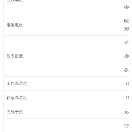
自动关机
接
电
电池电压
充
采集
仪表质量
接收
总质
工作温湿度
-10
存放温湿度
-10
无线干扰
无4
绝缘