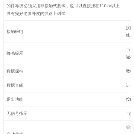
的裸导线必须采用非接触式测试，也可以直接挂在110kV以上
具有完好绝缘外皮的线路上测试
接
接触验电
线
当感
蜂鸣提示
嘟-
数据保持
数据
数据查阅
进
退出功能
按E
无信号指示
当接
采