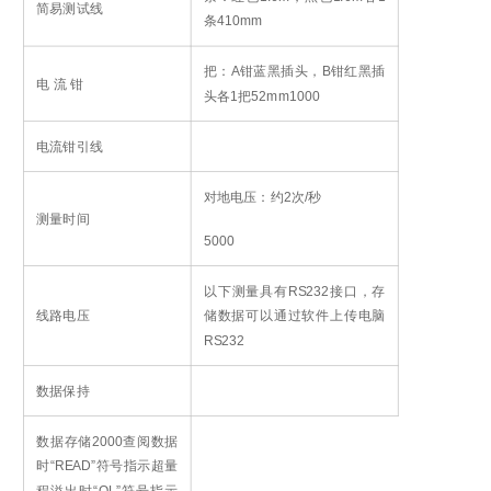
简易测试线
条
4
10mm
把：A钳蓝黑插头，B钳红黑插
电 流 钳
头各1把
52mm
1000
电流钳引线
对地电压：约2次/秒
测量时间
5000
以下测量
具有RS232接口，存
线路电压
储数据可以通过软件上传电脑
RS232
数据保持
数据存储
2000
查阅数据
时“READ”符号指示
超量