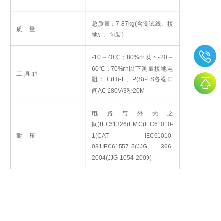
总质量：7.87kg(含测试线、接
质 量
地针、包装)
-10
～40℃；80%rh以下
-20
～
60℃；70%rh以下
测量接地电
工 具 箱
阻： C(H)-E、P(S)-ES各端口
间AC 280V/3秒
20M
电路与外壳之
间)
IEC61326(EMC)
IEC61010-
耐 压
1(CAT
IEC61010-
031
IEC61557-5(
JJG 366-
2004(
JJG 1054-2009(