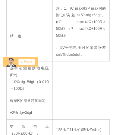
注：1、rC max或rP max时的
附加误差≤±5%rdg±5dgt。
(rC max:4kΩ+100R＜
50kΩ, rP max:4kΩ+100R＜
50kΩ)
精 度
、5V干扰电压时的附加误差
≤±5%rdg±5dgt。
选择法测量接地电阻
(Re)：
±10%rdg±5dgt（0.01Ω
～100Ω）
根据R的测量精度而定
±2%rdg±3dgt
交流电流
128Hz/111Hz/105Hz/94Hz(
（50Hz/60Hz）：