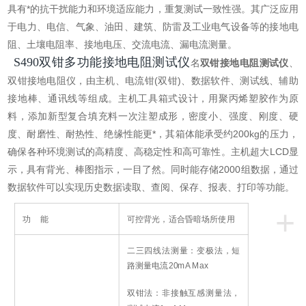
具有*的抗干扰能力和环境适应能力，重复测试一致性强。其广泛应用
于电力、电信、气象、油田、建筑、防雷及工业电气设备等的接地电
阻、土壤电阻率、接地电压、交流电流、漏电流测量。
S490
双钳多功能接地电阻测试仪
名
双钳接地电阻测试仪
、
双钳接地电阻仪，由主机、电流钳(双钳)、数据软件、测试线、辅助
接地棒、通讯线等组成。主机工具箱式设计，用聚丙烯塑胶作为原
料，添加新型复合填充料一次注塑成形，密度小、强度、刚度、硬
度、耐磨性、耐热性、绝缘性能更*，其箱体能承受约200kg的压力，
确保各种环境测试的高精度、高稳定性和高可靠性。主机超大LCD显
示，具有背光、棒图指示，一目了然。同时能存储2000组数据，通过
数据软件可以实现历史数据读取、查阅、保存、报表、打印等功能。
+
功 能
可控背光，适合昏暗场所使用
二三四线法测量：变极法，短
路测量电流20mA Max
双钳法：非接触互感测量法，