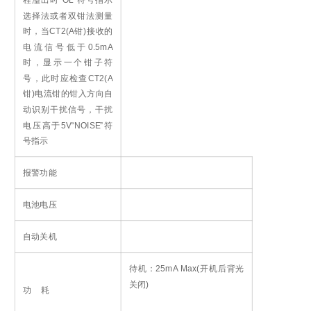
程溢出时“OL”符号指示
选择法或者双钳法测量
时，当CT2(A钳)接收的
电流信号低于0.5mA
时，显示一个钳子符
号，此时应检查CT2(A
钳)电流钳的钳入方向
自
动识别干扰信号，干扰
电压高于5V“NOISE”符
号指示
报警功能
电池电压
自动关机
待机：25mA Max(开机后背光
关闭)
功 耗