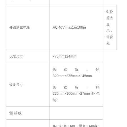
6
位
超大
显
开路测试电压
AC 40V max
1m
100m
示，
带背
光
LCD尺寸
×75mm
124mm
长宽高：约
320mm×275mm×145mm
设备尺寸
长宽高：约
220mm×100mm×27mm
外包
装
：
测 试 线
条：红色1.6m，黑色1.6m各1