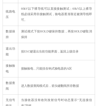
60kV
以下裸导线可以直接接触测试；60kV以上裸导
线路电
线必须采用非接触测试，验电器逐渐靠近被测导线即
压
可。
数据保
测试模式下按HOLD键保持数据，再按HOLD键取消
持
保持
退出功
按ESC键退出当前功能界面，返回上级目录
能
接触验
接触验电，只能挂在钩式验电器的A区
电
数据查
进入数据查阅模式后，箭头键翻阅所存数据
阅
无信号
当接收器没有收到发射信号时动态显示
“无连接信
指示
号”字样