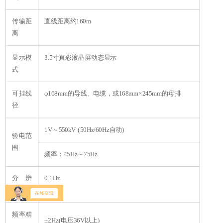
传输距
直线距离约160m
离
显示模
3.5
寸真彩液晶屏动态显示
式
可挂线
φ168mm的导线、电缆，或168mm×245mm的母排
径
1V
～550kV (50Hz/60Hz自动)
验电范
围
频率：45Hz～75Hz
分 辨
0.1Hz
力
频率精
±2Hz(电压36V以上)