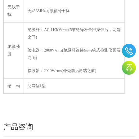
无线干
无433MHz同频信号干扰
扰
绝缘杆：AC 110kV/rms(5节绝缘杆全部拉伸后，两端
之间)
绝缘强
验电器：2000V/rms(绝缘杆连接头与钩式检测仪顶端
度
之间)
接收器：2000V/rms(外壳前后两端之前)
结 构
防滴漏Ⅱ型
产品咨询