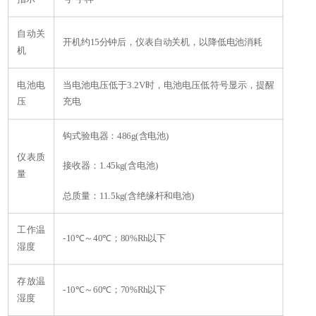
自动关
开机约15分钟后，仪表自动关机，以降低电池消耗
机
电池电
当电池电压低于3.2V时，电池电压低符号显示，提醒
压
充电
钩式验电器：486g(含电池)
仪表质
接收器：1.45kg(含电池)
量
总质量：11.5kg(含绝缘杆和电池)
工作温
-10
℃
～40℃；80%Rh以下
湿度
存放温
-10
℃
～60℃；70%Rh以下
湿度