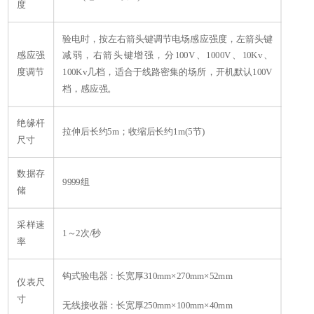
度
验电时，按左右箭头键调节电场感应强度，左箭头键
感应强
减弱，右箭头键增强，分100V、1000V、10Kv、
度调节
100Kv几档，适合于线路密集的场所，开机默认100V
档，感应强
。
绝缘杆
拉伸后长约5m；收缩后长约1m(5节)
尺寸
数据存
9999
组
储
采样速
1
～2次/秒
率
钩式验电器：长宽厚310mm×270mm×52mm
仪表尺
寸
无线接收器：长宽厚250mm×100mm×40mm