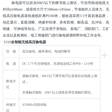
验电器可以挂在60kV以下的裸导线上测试，可挂导线或电缆大
外径φ168mm，或母排大尺寸168mm×245mm，节省操作人员体力。无
线高压验电器直线接收距离约160米，接收器采用3.5寸真彩液晶屏，
动态显示，直观清晰。绝缘杆轻便、具有防潮、耐高温、抗冲击、高
绝缘、可伸缩等特点。广泛应用于变电站、发电厂、消防部门、工矿
企业以及检测站﹑电工维修部门进行验电探测和野外电工作业等。
S310
全智能无线高压验电器
+
功 能
高压验电、频率测试、电场判断等
电 源
DC 3.7V
可充锂电池，充满电连续工作约8～12小时
接触式验电：60kV以下裸导线可以直接挂在线路上测
验电方
试；
式
非接触式验电：60kV以上线路采用非接触式测试。
传输方
433MHz
无线传输
式