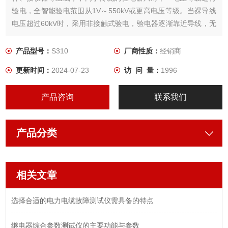
验电，全智能验电范围从1V～550kV或更高电压等级。当裸导线
电压超过60kV时，采用非接触式验电，验电器逐渐靠近导线，无
需接触导线即可完成验电。
产品型号：
S310
厂商性质：
经销商
更新时间：
2024-07-23
访 问 量：
1996
产品咨询
联系我们
产品分类
相关文章
选择合适的电力电缆故障测试仪需具备的特点
继电器综合参数测试仪的主要功能与参数