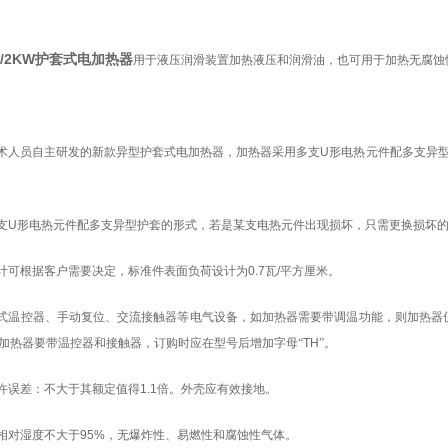
0V/2KW护套式电加热器
用于液压润滑装置加热液压和润滑油，也可用于加热无腐蚀
术人员自主研发的新款异型护套式电加热器，加热器采用多支
U
形电热元件配多支异
支
U
形电热元件配多支异型护套的形式，若是某支电热元件出现损坏，只需更换损坏
计可根据客户需要决定，标准件表面负荷设计为
0.7
瓦
/
平方厘米。
式温控器、手动复位、交流接触器等电气设备，如加热器需要带调温功能，则加热器
加热器要带温控器和接触器，订购时应在型号后增加字母“
TH
”。
许误差：不大于其额定值得
1.1
倍。外壳应有效接地。
相对湿度不大于
95%
，无爆炸性、易燃性和腐蚀性气体。