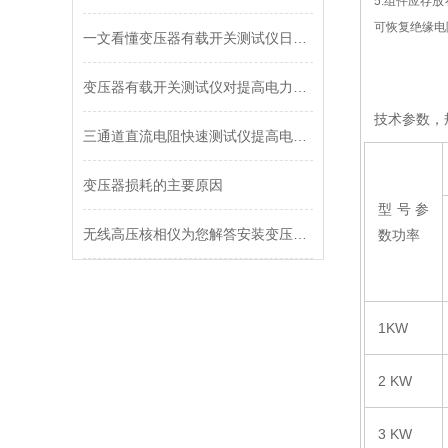
5.
组件应存放
可恢复绝缘电
一文看懂变压器有载开关测试仪日常维护，延长设备使用寿命
变压器有载开关测试仪对提高电力系统运行有重要意义
技术参数，
三通道直流电阻快速测试仪提高电气设备可靠性的新利器
变压器损耗的主要原因
型号参
无线高压核相仪为您解答安装变压器在哪种情况下需进行核相工作
数功率
1KW
2 KW
3 KW