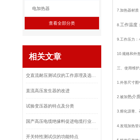
电加热器
7.
加热器材质
查看全部分类
工作温度
8.
9.
工作压力：
10.
规格和外
相关文章
三、
使用维护
交直流耐压测试仪的工作原理及选用方法
1.
外形尺寸图
直流高压发生器的改进
热介
2.
被加
试验变压器的特点及分类
3.
熔化沥青、
国产高压电缆绝缘料促进电缆行业质量提升
4.
发现加热管
开关特性测试仪的功能特点