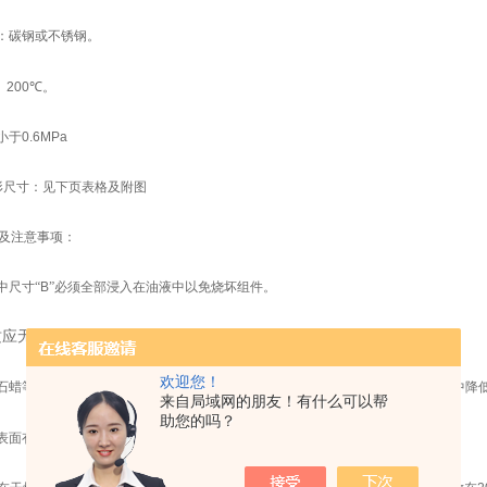
：碳钢或不锈钢。
：
200
℃。
小于
0.6MPa
形尺寸：见下页表格及附图
及注意事项：
中尺寸“
B
”必须全部浸入在油液中以免烧坏组件。
质应无腐蚀性。
欢迎您！
石蜡等固态油类时应降低电压使用，待熔化后再升至额定电压，以防热量过于集中降
来自局域网的朋友！有什么可以帮
助您的吗？
表面有结碳时，必须将碳除尽后再用，以免降低效率，甚至烧坏组件。