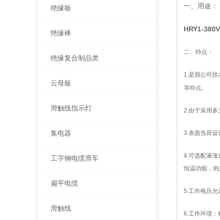
一、用途：
绝缘板
HRY1-38
绝缘棒
二、特点：
绝缘复合制品类
1.
是我公司技
云母板
等特点。
滑触线指示灯
2.
由于
采用多
集电器
3.
表面负荷设
4.
可选配液涨
工字钢电缆滑车
恒温功能，则
扁平电缆
5.
工作电压允
滑触线
6.
工作环境：