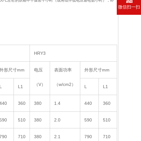
00
℃左右的烘箱中干燥若干小时（或将组件低电压通电数小时），即
微信扫一扫
HRY3
外形尺寸mm
电压
表面功率
外形尺寸mm
（V）
（w/cm2）
L
L1
L
L1
440
360
380
1.4
440
360
590
510
380
2.0
590
510
790
710
380
2.1
790
710