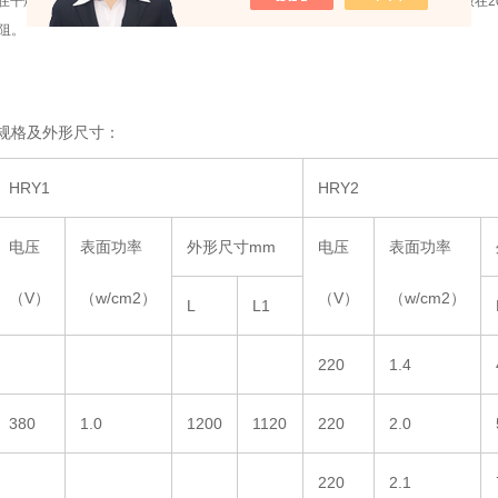
在干燥处，若因长期放置后绝缘电阻降到低于
1
兆欧时，可将加热芯子抽出后，放在
2
阻。
规格及外形尺寸：
HRY1
HRY2
电压
表面功率
外形尺寸mm
电压
表面功率
（V）
（w/cm2）
（V）
（w/cm2）
L
L1
220
1.4
380
1.0
1200
1120
220
2.0
220
2.1