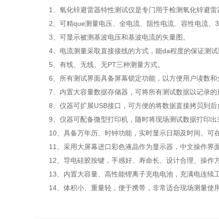
1、氧化锌避雷器特性测试仪是专门用于检测氧化锌避雷
2、可精que测量电压、全电流、阻性电流、容性电流
3、可显示被测基波电压和基波电流的矢量图。
4、电流测量采取直接接线的方式，能da程度的保证测
5、有线、无线、无PT三种测量方式。
6、所有测试界面具备屏幕锁定功能，以方便用户读数和
7、内置大容量数据存储器，可将所有测试数据以记录的
8、仪器可扩展USB接口，可方便的将数据直接拷贝到
9、仪器可配备微型打印机，随时将现场测试数据打印出
10、具备万年历、时钟功能，实时显示日期及时间。可
11、采用大屏幕进口彩色液晶作为显示器，中文操作界
12、导电硅胶按键，手感好、寿命长、设计合理、操作
13、内置大容量、高性能锂离子充电电池，充满电连续工
14、体积小、重量轻，便于携带，非常适合现场测量使