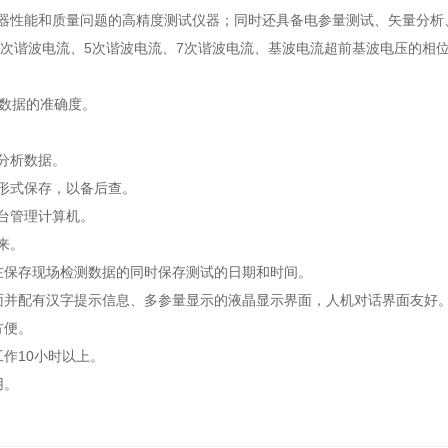
器性能和质量问题的高精度测试仪器；同时还具备电参量测试、矢量分析
、3次谐波电流、5次谐波电流、7次谐波电流、基波电流超前基波电压的相
试数据的准确度。
分析数据。
形式保存，以备后查。
后台管理计算机。
来。
在保存现场检测数据的同时保存测试的日期和时间。
面并配有汉字提示信息、多参量显示的液晶显示界面，人机对话界面友好
方便。
作10小时以上。
用。