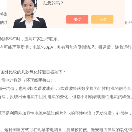
助您的吗？
也将影响测量结果；
的功能，应注意220kV及以上电压等级避雷器在现场带电测量时其相间干
与铭牌不符时，应与厂家进行联系。
则有可能严重受潮；电流>50μA，则有可能有受潮情况。投运后，随着运行
，国外比较的几款氧化锌避雷器如下：
与其雷电计数器（环形线匝接口）。
泄漏平均值，也可测3次谐波成分，3次谐波经函数变换为阻性电流的信号
析法，反映出全电流中阻性电流的变化，但都不明确表明阻性电流的峰值
基本原理是利用外加容性电流将流过阀片的Ix的容性电流（无功分量）补偿掉
相似。这种测量方式可在现场带电测量，测量较简便。微安电力供应的氧化