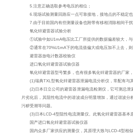
5.注意正确选取参考电压的相位；
6.现场试验测量回路应一点可靠接地，接地点的不稳定
7.由于目前国内有些测量设备也附带有移相消除相间干扰
氧化锌避雷器试验分析
①试验中如U1mA电压比工厂所提供的数据偏差较大，
②通常在70%U1mA下的电流值偏大或电压加不上去，
避雷器放电计数器校验仪
进口氧化锌避雷器试验仪器
氧化锌避雷器型号繁多，也有很多氧化锌避雷器的厂家
(1)瑞典TXL型氧化锌避雷器泄漏电流分析仪，常配有
(2)日本日立公司的避雷器泄漏电流检测仪，它可测总
片劣化后，其阻性电流中的谐波成分明显增加，通过谐波分
污秽受潮等问题。
(3)日本LCD-4型阻性电流测量仪。此氧化锌避雷器
国产进口氧化锌避雷器试验仪器
国内众多厂家供应的测量仪，其原理大致与LCD-4型