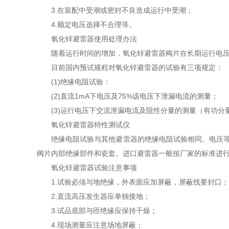
3.在装配中受潮或密封不良造成运行中受潮；
4.额定电压选择不合理等。
氧化锌避雷器使用处理办法
随着运行时间的增加，氧化锌避雷器阀片在长期运行电
目前国内预试规程对氧化锌避雷器的试验有三项规定：
(1)绝缘电阻试验：
(2)直流1mA下电压及75%该电压下泄漏电流的测量；
(3)运行电压下交流泄漏电流及阻性分量的测量（有功分
氧化锌避雷器特性测试仪
绝缘电阻试验与其他避雷器的绝缘电阻试验相同。电压等级在
阀片内部绝缘部件和瓷套。进口避雷器一般按厂家的标准进
氧化锌避雷器试验注意事项
1.试验必须与地绝缘，外表面应加屏蔽，屏蔽线要封口；
2.直流高压发生器应单独接地；
3.试品底部与匝绝缘应保持干燥；
4.现场测量应注意场地屏蔽；