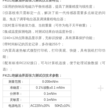
FKZL绝缘油界面张力测试仪
主要特点：
采用的快响应电磁力平衡传感器，提高了测量精度与线性度；
仪器校准只需标定一点，解决了前一代传感器需要多点标定的问
题。免去了调零电位器及调满量程电位器；
实时显示等效张力值、当前重量（可作为电子天平称重）；
集成温度探测电路，对测试结果自动温度补偿；
240×128点阵液晶显示屏，无标识按键，具有屏幕保护功能；
带时间标记的历史记录，多存储255个；
内置高速热敏式微型打印机，打印美观、快捷，具有脱机打印功
能；
配有标准RC232接口，可与计算机连接，便于处理试验数据（可
选）；
FKZL绝缘油界面张力测试仪
技术参数：
测量范围：
0-200mN/m
+
准确度：
0.1%读数±0.1 mN/m
分辨率：
0.1mN/m
灵敏度：
0.1mN/m
电源电压：
AC220V±20% 50HZ±10%