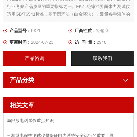
行业考察产品质量的重要指标之一。FKZL绝缘油界面张力测试仪
适用GB/T6541标准，基于圆环法（白金环法），测量各种液体的
表面张力（液-气相界面）及液体的界面张力（液-液相界面）。
此方法具有操作简单，精确度高的优点而被广泛应用。广泛用于
产品型号：
FKZL
厂商性质：
经销商
电力、石油、化工、制药、食品，教学等行业。
更新时间：
2024-07-23
访 问 量：
2940
产品咨询
联系我们
产品分类
相关文章
局部放电测试仪重点知识
三相继电保护测试仪是保证电力系统安全运行的重要工具