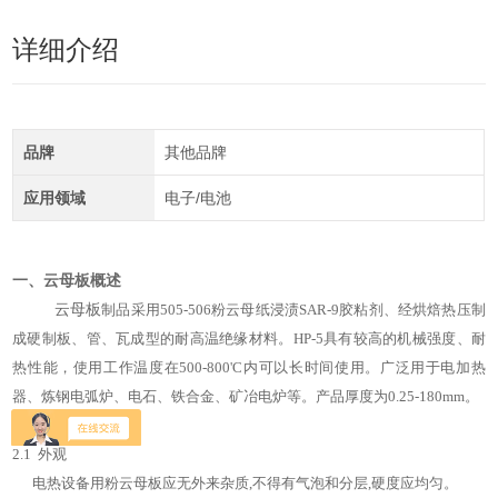
详细介绍
品牌
其他品牌
应用领域
电子/电池
一、云母板概述
云母板
制品采用505-506粉云母纸浸渍SAR-9胶粘剂、经烘焙热压制
成硬制板、管、瓦成型的耐高温绝缘材料。HP-5具有较高的机械强度、耐
热性能，使用工作温度在500-800'C内可以长时间使用。广泛用于电加热
器、炼钢电弧炉、电石、铁合金、矿冶电炉等。产品厚度为0.25
-180mm
。
二、云母板性能
2.1 外观
电热设备用粉云母板应无外来杂质,不得有气泡和分层,硬度应均匀。