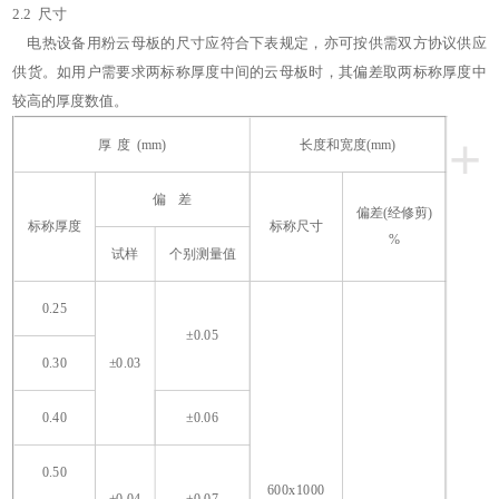
2.2 尺寸
电热设备用粉云母板的尺寸应符合下表规定，亦可按供需双方协议供应
供货。如用户需要求两标称厚度中间的云母板时，其偏差取两标称厚度中
较高的厚度数值。
+
厚 度 (mm)
长度和宽度(mm)
偏 差
偏差(经修剪)
标称厚度
标称尺寸
%
试样
个别测量值
0.25
±0.05
0.30
±0.03
0.40
±0.06
0.50
600x1000