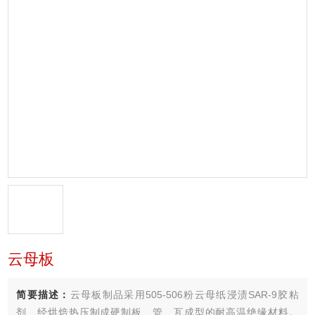
云母板
简要描述：
云母板制品采用505-506粉云母纸浸渍SAR-9胶粘
剂、经烘焙热压制成硬制板、管、瓦成型的耐高温绝缘材料。