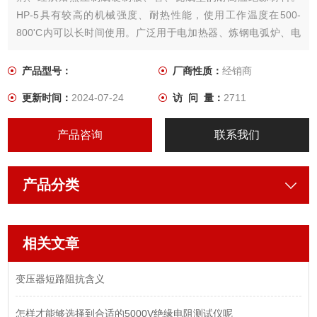
HP-5具有较高的机械强度、耐热性能，使用工作温度在500-
800'C内可以长时间使用。广泛用于电加热器、炼钢电弧炉、电
石、铁合金、矿冶电炉等。产品厚度为0.25-180mm。
产品型号：
厂商性质：
经销商
更新时间：
2024-07-24
访 问 量：
2711
产品咨询
联系我们
产品分类
相关文章
变压器短路阻抗含义
怎样才能够选择到合适的5000V绝缘电阻测试仪呢