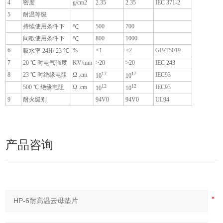
4
密度
g/cm2
2.35
2.35
IEC 371-2
5
耐温等级
持续使用条件下
500
700
℃
间歇使用条件下
800
1000
℃
6
%
<1
<2
GB/T5019
吸水率 24H/ 23 ℃
7
20 ℃ 时电气强度
KV/mm
>20
>20
IEC 243
17
17
8
23 ℃ 时绝缘电阻
Ω .cm
IEC93
10
10
12
12
500 ℃ 绝缘电阻
Ω .cm
IEC93
10
10
9
耐火级别
94V0
94V0
UL94
产品咨询