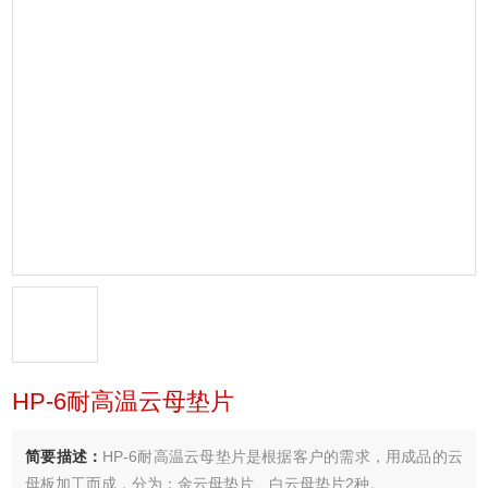
HP-6耐高温云母垫片
简要描述：
HP-6耐高温云母垫片是根据客户的需求，用成品的云
母板加工而成，分为：金云母垫片、白云母垫片2种。