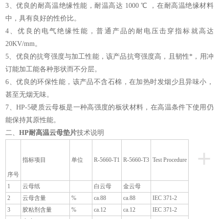
3、优良的耐高温绝缘性能，耐温高达 1000 ℃ ，在耐高温绝缘材料
中，具有良好的性价比。
4、优良的电气绝缘性能，普通产品的耐电压击穿指标就高达
20KV/mm。
5、优良的抗弯强度与加工性能，该产品抗弯强度高，且韧性*，用冲
订能加工能各种形状而不分层。
6、优良的环保性能，该产品不含石棉，在加热时发烟少且异味小，
甚至无烟无味。
7、HP-5硬质云母板是一种高强度的板状材料，在高温条件下使用仍
能保持其原性能。
二、
HP耐高温云母垫片
技术说明
+
指标项目
单位
R-5660-T1
R-5660-T3
Test Procedure
序号
1
云母纸
白云母
金云母
2
云母含量
%
ca.88
ca.88
IEC 371-2
3
胶粘剂含量
%
ca.12
ca.12
IEC 371-2