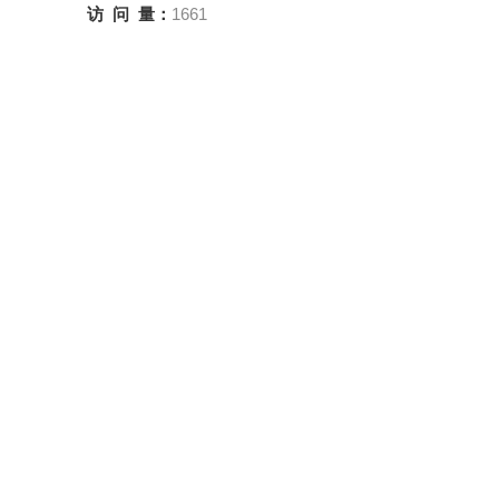
访 问 量：
1661
联系我们
电子/电池