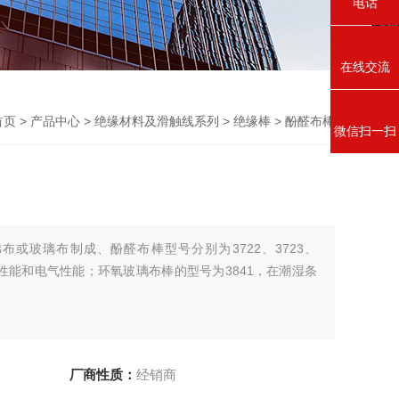
电话
在线交流
首页
>
产品中心
>
绝缘材料及滑触线系列
>
绝缘棒
> 酚醛布棒
微信扫一扫
布或玻璃布制成、酚醛布棒型号分别为3722、3723、
机械性能和电气性能；环氧玻璃布棒的型号为3841，在潮湿条
厂商性质：
经销商