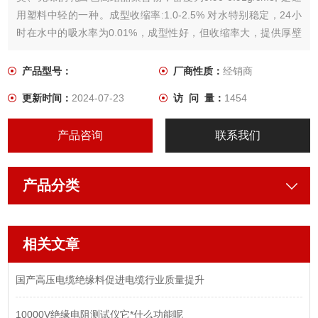
用塑料中轻的一种。成型收缩率:1.0-2.5% 对水特别稳定，24小
时在水中的吸水率为0.01%，成型性好，但收缩率大，提供厚壁
制品容易凹陷。制品表面光泽度好，容易着色。
产品型号：
厂商性质：
经销商
更新时间：
2024-07-23
访 问 量：
1454
产品咨询
联系我们
产品分类
相关文章
国产高压电缆绝缘料促进电缆行业质量提升
10000V绝缘电阻测试仪它*什么功能呢