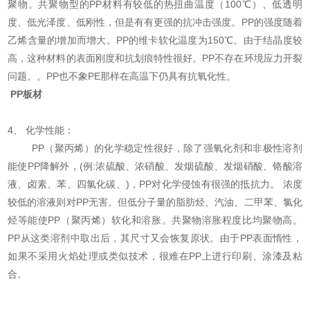
聚物。共聚物型的PP材料有较低的热扭曲温度（100℃）、低透明
度、低光泽度、低刚性，但是有有更强的抗冲击强度。PP的强度随着
乙烯含量的增加而增大。PP的维卡软化温度为150℃。由于结晶度较
高，这种材料的表面刚度和抗划痕特性很好。PP不存在环境应力开裂
问题。。PP也不象PE那样在高温下仍具有抗氧化性。
PP板材
4、 化学性能：
PP（聚丙烯）的化学稳定性很好，除了强氧化剂和非极性溶剂
能使PP降解外，(例:浓硫酸、浓硝酸、发烟硫酸、发烟硝酸、铬酸溶
液、卤素、苯、四氯化碳、)，PP对化学侵蚀有很强的抵抗力。 浓度
较低的溶液则对PP无害。但低分子量的脂肪烃、汽油、二甲苯、氯化
烃等能使PP（聚丙烯）软化和溶胀。共聚物溶胀程度比均聚物高。
PP从这类溶剂中取出后，其尺寸又会恢复原状。由于PP表面惰性，
如果不采用火焰处理或类似技术，很难在PP上进行印刷、涂漆及粘
合。