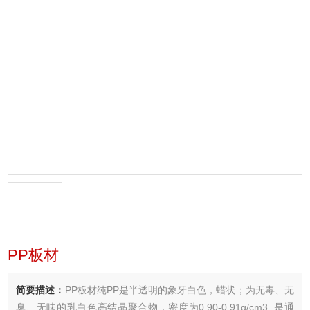
PP板材
简要描述：
PP板材纯PP是半透明的象牙白色，蜡状；为无毒、无
臭、无味的乳白色高结晶聚合物，密度为0.90-0.91g/cm3, 是通