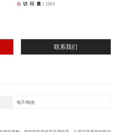
访 问 量：
1863
联系我们
电子/电池
轨的滑动接触，将电能直接传导至用电器，从而实现系统的移动