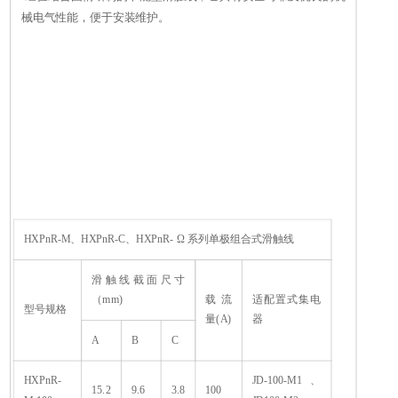
械电气性能，便于安装维护。
HXPnR-M、HXPnR-C、HXPnR- Ω 系列单极组合式滑触线
滑触线截面尺寸
（mm)
载流
适配置式集电
型号规格
量(A)
器
A
B
C
HXPnR-
JD-100-M1、
15.2
9.6
3.8
100