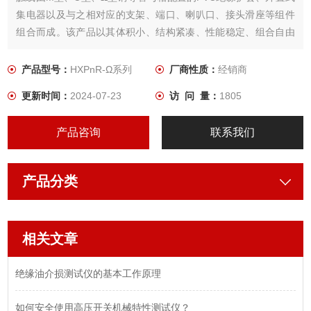
集电器以及与之相对应的支架、端口、喇叭口、接头滑座等组件
组合而成。该产品以其体积小、结构紧凑、性能稳定、组合自由
等特点被广泛地应用于汽车、邮电、机械、化工、烟草、电器等
行业的输送线、检测线作为移动供电和信号传输。
产品型号：
HXPnR-Ω系列
厂商性质：
经销商
更新时间：
2024-07-23
访 问 量：
1805
产品咨询
联系我们
产品分类
相关文章
绝缘油介损测试仪的基本工作原理
如何安全使用高压开关机械特性测试仪？