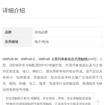
详细介绍
品牌
其他品牌
应用领域
电子/电池
HXPnR-M、HXPnR-C、HXPnR- Ω系列单极组合式滑触线
由M型、C
型、Ω型铜导管与相配置的PVC绝缘护套、外置式集电器以及与之相
对应的支架、端口、喇叭口、接头滑座等组件组合而成。该产品以其
体积小、结构紧凑、性能稳定、组合自由等特点被广泛地应用于汽
车、邮电、机械、化工、烟草、电器等行业的输送线、检测线作为移
动供电和信号传输。
+
安全滑触线又称为:滑触线，安全滑线，滑线。安全滑触线是借鉴
*经验结合国情研制的节能型滑触线，它具有安全可靠及优良的机