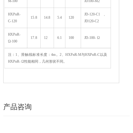
M-100
JD100-M2
HXPnR-
JD-120-C1、
15.8
14.8
5.4
120
C-120
JD120-C2
HXPnR-
17.8
12
6.1
100
JD-100- Ω
Ω-100
注：1、滑触线标准长度：4m。2、HXPnR-M与HXPnR-C以及
HXPnR- Ω性能相同，几何形状不同。
产品咨询