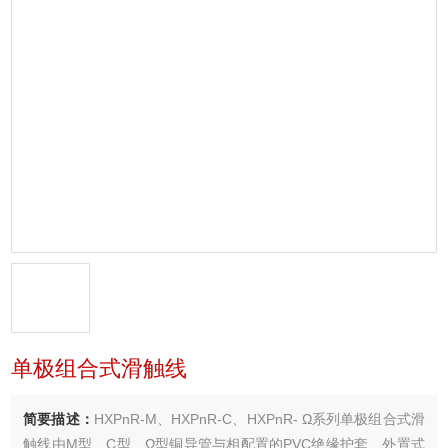
单极组合式滑触线
简要描述：
HXPnR-M、HXPnR-C、HXPnR- Ω系列单极组合式滑
触线由M型、C型、Ω型铜导管与相配置的PVC绝缘护套、外置式