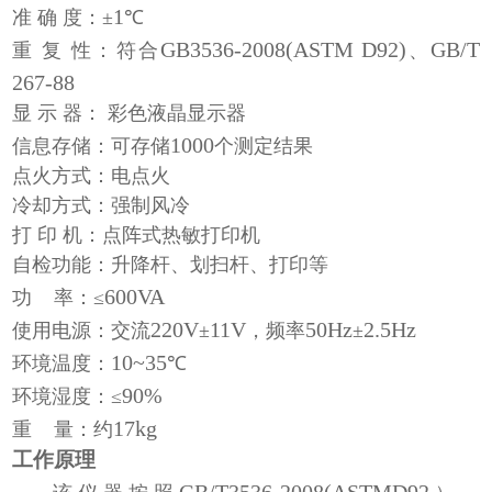
1
准 确 度：±
℃
GB3536-2008(ASTM D92)
GB/T
重 复 性：符合
、
267-88
显 示 器： 彩色液晶显示器
1000
信息存储：可存储
个测定结果
点火方式：电点火
冷却方式：强制风冷
打 印 机：点阵式热敏打印机
自检功能：升降杆、划扫杆、打印等
600VA
功 率：≤
220V
11V
50Hz
2.5Hz
使用电源：交流
±
，频率
±
10~35
环境温度：
℃
90%
环境湿度：≤
17kg
重 量：约
工作原理