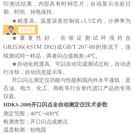
印测试结果，内部具有时钟芯片，自动显示当前日
期、时间、掉电保持。
1.5
★精度高。温度误差控制在±
℃内，分辨率为
0.1
℃。
★重复性好。在保证测试环境符合
GB3536(ASTM D92)
GB/T 267-88
或
的情况下，连
4
续测试同一样品，两者闪点值相差≤
℃。
★自动化程度高。可以自动完成测试过程，自动进
行冷却，自动信息提示等。
开口闪点测定仪功能与性能和国内外水平接轨，是
石油、电力、化工、商检等行业替代进口产品的专用
仪器。
技术参数
HDKS-2000开口闪点全自动测定仪
40
~400
测定范围：
℃
℃
检测类型：开口闪点或燃点
温度检测：铂电阻