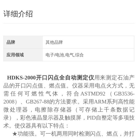
详细介绍
品牌
其他品牌
应用领域
电子/电池,电气,综合
HDKS-2000开口闪点全自动测定仪
用来测定石油产
品的开口闪点值、燃点值。仪器采用电点火方式，无
需任何可燃性气体，符合
ASTMD92
（
GB3536-
2008
）、
GB267-88
的方法要求。采用
ARM
系列高性能
微处理器，电擦除存储器（可存储上千条数据记
录），彩色液晶显示器及触摸屏，
PID
自整定等多项
技
术。使仪器具有以下特点：
★功能强。可一机两用同时检测闪点、燃点，并打