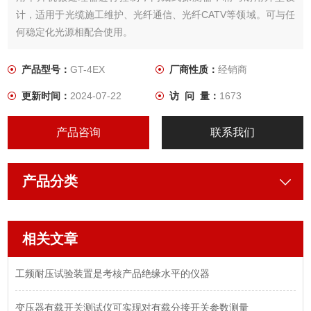
计，适用于光缆施工维护、光纤通信、光纤CATV等领域。可与任
何稳定化光源相配合使用。
产品型号：
GT-4EX
厂商性质：
经销商
更新时间：
2024-07-22
访 问 量：
1673
产品咨询
联系我们
产品分类
相关文章
工频耐压试验装置是考核产品绝缘水平的仪器
变压器有载开关测试仪可实现对有载分接开关参数测量