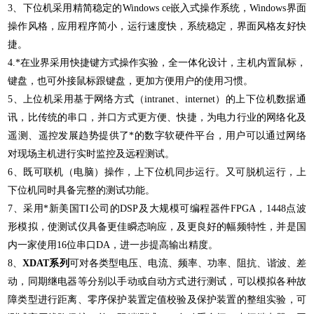
3、下位机采用精简稳定的Windows ce嵌入式操作系统，Windows界面
操作风格，应用程序简小，运行速度快，系统稳定，界面风格友好快
捷。
4.*在业界采用快捷键方式操作实验，全一体化设计，主机内置鼠标，
键盘，也可外接鼠标跟键盘，更加方便用户的使用习惯。
5、上位机采用基于网络方式（intranet、internet）的上下位机数据通
讯，比传统的串口，并口方式更方便、快捷，为电力行业的网络化及
遥测、遥控发展趋势提供了*的数字软硬件平台，用户可以通过网络
对现场主机进行实时监控及远程测试。
6、既可联机（电脑）操作，上下位机同步运行。又可脱机运行，上
下位机同时具备完整的测试功能。
7、采用*新美国TI公司的DSP及大规模可编程器件FPGA，1448点波
形模拟，使测试仪具备更佳瞬态响应，及更良好的幅频特性，并是国
内一家使用16位串口DA，进一步提高输出精度。
8、
XDAT系列
可对各类型电压、电流、频率、功率、阻抗、谐波、差
动，同期继电器等分别以手动或自动方式进行测试，可以模拟各种故
障类型进行距离、零序保护装置定值校验及保护装置的整组实验，可