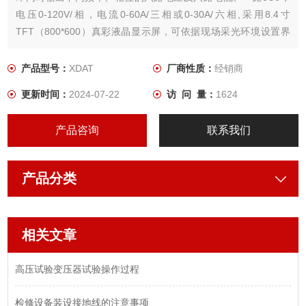
电压0-120V/相，电流0-60A/三相或0-30A/六相,采用8.4寸
TFT（800*600）真彩液晶显示屏，可依据现场采光环境设置界
面颜色，提供直观图象显示，便于观测。
产品型号：
XDAT
厂商性质：
经销商
更新时间：
2024-07-22
访 问 量：
1624
产品咨询
联系我们
产品分类
相关文章
高压试验变压器试验操作过程
检修设备装设接地线的注意事项