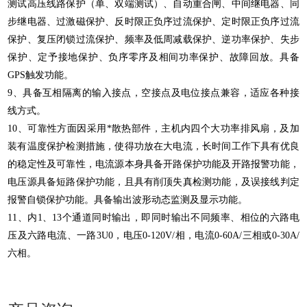
测试高压线路保护（单、双端测试）、自动重合闸、中间继电器、同
步继电器、过激磁保护、反时限正负序过流保护、定时限正负序过流
保护、复压闭锁过流保护、频率及低周减载保护、逆功率保护、失步
保护、定予接地保护、负序零序及相间功率保护、故障回放。具备
GPS触发功能。
9、具备互相隔离的输入接点，空接点及电位接点兼容，适应各种接
线方式。
10、可靠性方面因采用*散热部件，主机内四个大功率排风扇，及加
装有温度保护检测措施，使得功放在大电流，长时间工作下具有优良
的稳定性及可靠性，电流源本身具备开路保护功能及开路报警功能，
电压源具备短路保护功能，且具有削顶失真检测功能，及误接线判定
报警自锁保护功能。具备输出波形动态监测及显示功能。
11、内1、13个通道同时输出，即同时输出不同频率、相位的六路电
压及六路电流、一路3U0，电压0-120V/相，电流0-60A/三相或0-30A/
六相。