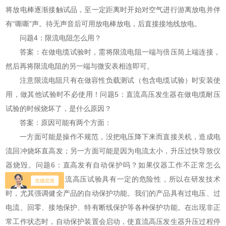
将放电棒逐渐接触试品，至一定距离时开始对空气进行游离放电并伴
有“嘶嘶”声。待无声音后可用放电棒放电，后直接接地线放电。
问题4：限流电阻怎么用？
答案：在做电缆试验时，需将限流电阻一端与倍压筒上端连接，
然后再将限流电阻的另一端与微安表相连即可。
注意限流电阻只有在做容性负载测试（包含电缆试验）时安装使
用，做其他试验时不必使用！问题5：直流高压发生器在做电缆耐压
试验的时候烧坏了，是什么原因？
答案：原因可能有两个方面：
一方面可能是操作不规范，没把电压降下来而直接关机，造成电
流回冲烧坏直高发；另一方面可能是因为电流太小，升压过快导致仪
器烧毁。问题6：直高发有自动保护吗？如果仪器工作不正常怎么
办？答案：由于直流高压试验具有一定的危险性，所以在研发技术
时，尤其强调健全产品的自动保护功能。我们的产品具有过电压、过
电流、回零、接地保护、特有断线保护等各种保护功能。在出现非正
常工作状态时，自动保护装置会启动，使直流高压发生器升压过程停