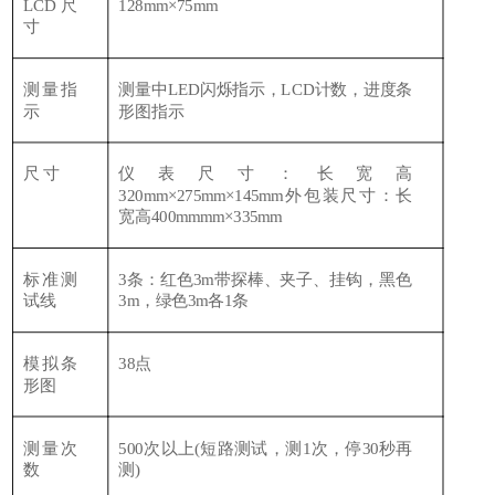
LCD尺
128mm×75mm
寸
测量指
测量中
LED闪烁指示，LCD计数，进度条
示
形图指示
尺
寸
仪表尺寸：长宽高
320mm×275mm×145mm外包装尺寸：长
宽高400mmmm×335mm
标准测
3条：红色3m带探棒、夹子、挂钩，黑色
试线
3m，绿色3m各1条
模拟条
38点
形图
测量次
500次以上(短路测试，测1次，停30秒再
数
测)