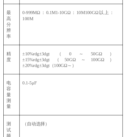
最
0-999MΩ：0.1M1-10GΩ：10M100GΩ以上：
高
100M
分
辨
率
精
±10%rdg±3dgt（0～50GΩ）
度
±15%rdg±3dgt（50GΩ～100GΩ）
±20%rdg±3dgt（100GΩ～）
电
0.1-5μF
容
量
测
量
测
（自动选择）
试
频