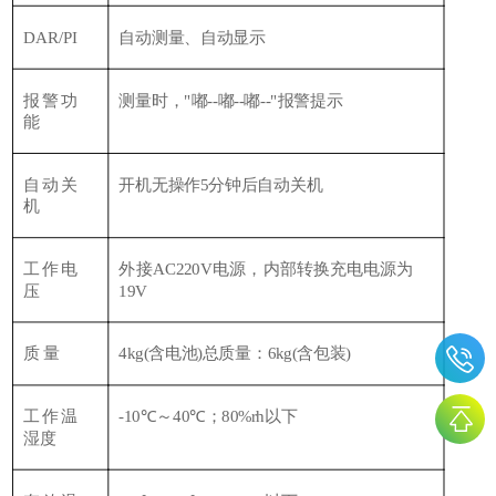
DAR/PI
自动测量、自动显示
报警功
测量时，
"嘟--嘟--嘟--"报警提示
能
自动关
开机无操作
5分钟后自动关机
机
工作电
外接
AC220V电源，内部转换充电电源为
压
19V
质
量
4kg(含电池)总质量：6kg(含包装)
工作温
-10℃～40℃；80%rh以下
湿度