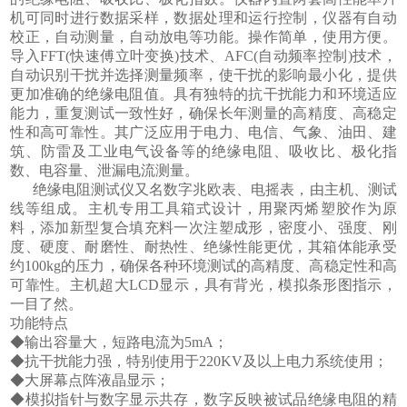
机可同时进行数据采样，数据处理和运行控制，仪器有自动
校正，自动测量，自动放电等功能。操作简单，使用方便。
导入FFT(快速傅立叶变换)技术、AFC(自动频率控制)技术，
自动识别干扰并选择测量频率，使干扰的影响最小化，提供
更加准确的绝缘电阻值。具有独特的抗干扰能力和环境适应
能力，重复测试一致性好，确保长年测量的高精度、高稳定
性和高可靠性。其广泛应用于电力、电信、气象、油田、建
筑、防雷及工业电气设备等的绝缘电阻、吸收比、极化指
数、电容量、泄漏电流测量。
绝缘电阻测试仪又名数字兆欧表、电摇表，由主机、测试
线等组成。主机专用工具箱式设计，用聚丙烯塑胶作为原
料，添加新型复合填充料一次注塑成形，密度小、强度、刚
度、硬度、耐磨性、耐热性、绝缘性能更优，其箱体能承受
约100kg的压力，确保各种环境测试的高精度、高稳定性和高
可靠性。主机超大LCD显示，具有背光，模拟条形图指示，
一目了然。
功能特点
◆输出容量大，短路电流为5mA；
◆抗干扰能力强，特别使用于220KV及以上电力系统使用；
◆大屏幕点阵液晶显示；
◆模拟指针与数字显示共存，数字反映被试品绝缘电阻的精