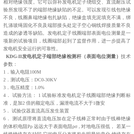
相对绝缘强度。它可以弥补发电机定子绕组交、直流耐压试
验所发现不了的端部绝缘缺陷的不足。可以发现引线包绝缘
不良，线圈鼻端绝缘包扎缺陷，绝缘盒填充泥填充不满，绑
扎涤玻绳固化不良及端部接头处定子空心铜线焊接质量不良
造成的渗透等缺陷。发电机定子线圈端部表面电位测量是一
项新的试验项目，线圈端部起到了监督作用，进一步提高了
发电机安全运行的可靠性。
KDG-II
发电机定子端部绝缘检测杆（表面电位测量）
技术
参数：
1．输入电阻100M
2．测试电压：DC0-30KV
3．电压精度：1.0%
4． 试验方法： 1 试验标准发电机定子线圈端部绝缘判断标
准，是加2 倍的额定电压，漏泄电流不大于1微安
5． 试验仪器直流高压发生装置
6． 测试原理将直流电压加在定子线棒正常时由于线棒绝缘
的体积电阻Ρρ 远远大于表面电阻ρσ , 对地电压很低， 若某一