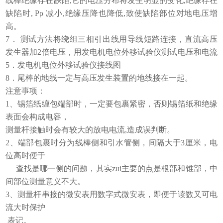
线棒绝缘存在缺陷,它的电压分布将发生明显的变化,绝缘存在
缺陷时, Ρρ 减小,绝缘压降也降低,致使缺陷部位对地电压增
高。
7． 测试方法将绕组三相引出线用导线短路连接，直流高压
发生器加2倍电压，用发电机电位外移试验仪测试电压和电流
5．发电机电位外移试验仪接线图
8．尾棒的地线一定与高压发生装置的地线接在一起。
注意事项：
1、锡箔纸缠包端部时，一定要包裹紧密，否则锡箔纸和绝缘
表面会构成电容，
测量杆接触时会有较大的放电电流
,造成误判断。
2、端部包裹时分为线棒侧和引水管侧，间隔大于3厘米，电
位高时便于
查找是哪一侧的问题，其实zui主要的点是根部和锥部，中
间部位测量意义不大。
3、测量杆串接的微安表用数字式微安表，即便于读数又可电
流大时保护
表记。