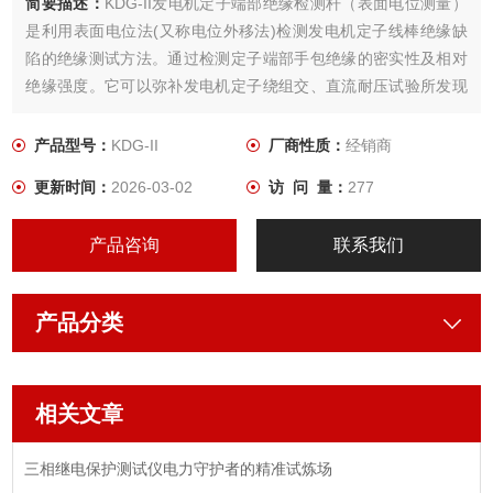
简要描述：
KDG-II发电机定子端部绝缘检测杆（表面电位测量）
是利用表面电位法(又称电位外移法)检测发电机定子线棒绝缘缺
陷的绝缘测试方法。通过检测定子端部手包绝缘的密实性及相对
绝缘强度。它可以弥补发电机定子绕组交、直流耐压试验所发现
不了的端部绝缘缺陷的不足。
产品型号：
KDG-II
厂商性质：
经销商
更新时间：
2026-03-02
访 问 量：
277
产品咨询
联系我们
产品分类
相关文章
三相继电保护测试仪电力守护者的精准试炼场