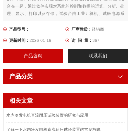
合在一起，通过软件实现对系统的控制和数据的运算、分析、处
理、显示、打印以及存储，试验台由工业计算机、试验电源系
统、试验控制系统、传感器和信号调理模块、数据采集硬件和软
件、数值运算处理软件、图形显示与操作软件、试验报告生成、
产品型号：
厂商性质：
经销商
波形与测量结果存储打印软件等组成。
更新时间：
2026-01-16
访 问 量：
367
产品咨询
联系我们
产品分类
相关文章
水内冷发电机直流耐压试验装置的研究与应用
了解一下水内冷发电机直流耐压试验装置的常见故障