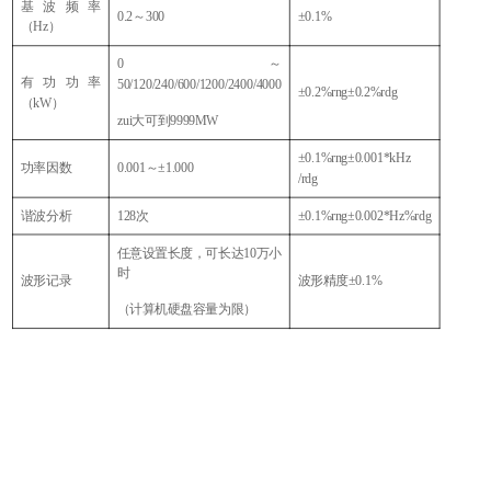
基波频率
0.2～300
±0.1%
（
Hz）
0～
有功功率
50/120/240/600/1200/2400/4000
±0.2%rng±0.2%rdg
（
kW）
zui大可到
9999MW
±0.1%rng±0.001*kHz
功率因数
0.001～±1.000
/rdg
谐波分析
128次
±0.1%rng±0.002*Hz%rdg
任意设置长度，可长达
10万小
时
波形记录
波形精度
±0.1%
（计算机硬盘容量为限）