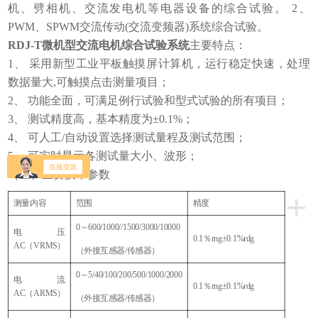
机、劈相机、交流发电机等电器设备的综合试验。 2、
PWM、SPWM交流传动(交流变频器)系统综合试验。
RDJ-T微机型交流电机综合试验系统
主要特点：
1、 采用新型工业平板触摸屏计算机，运行稳定快速，处理
数据量大,可触摸点击测量项目；
2、 功能全面，可满足例行试验和型式试验的所有项目；
3、 测试精度高，基本精度为±0.1%；
4、 可人工/自动设置选择测试量程及测试范围；
5、 可实时显示各测试量大小、波形；
（三）主要技术参数
+
测量内容
范围
精度
0～600/1000//1500/3000/10000
电压
0.1％rng±0.1%rdg
AC（VRMS）
（外接互感器
/传感器）
0～5/40/100/200/500/1000/2000
电流
0.1％rng±0.1%rdg
AC（ARMS）
（外接互感器
/传感器）