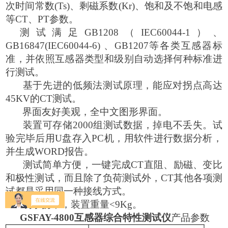
次时间常数(Ts)、剩磁系数(Kr)、饱和及不饱和电感
等CT、PT参数。
测试满足
GB1208（IEC60044-1）、
GB16847(IEC60044-6) 、GB1207等各类互感器标
准，并依照互感器类型和级别自动选择何种标准进
行测试。
基于先进的低频法测试原理，能应对拐点高达
45KV的CT测试。
界面友好美观，全中文图形界面。
装置可存储
2000组测试数据，掉电不丢失。试
验完毕后用U盘存入PC机，用软件进行数据分析，
并生成WORD报告。
测试简单方便，一键完成
CT直阻、励磁、变比
和极性测试，而且除了负荷测试外，CT其他各项测
试都是采用同一种接线方式。
易于携带，装置重量
<9Kg。
GSFAY-4800互感器综合特性测试仪
产品参数