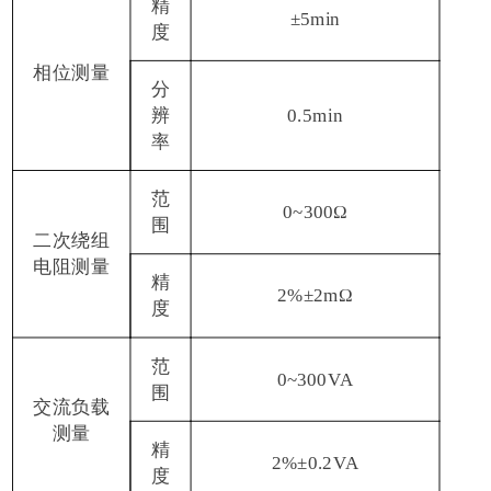
精
±5min
度
相位测量
分
辨
0.5min
率
范
0~300Ω
围
二次绕组
电阻测量
精
2%±2mΩ
度
范
0~300VA
围
交流负载
测量
精
2%±0.2VA
度