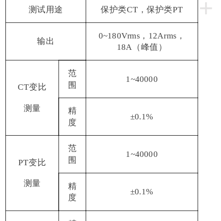
+
测试用途
保护类
CT，保护类PT
0~180Vrms，12Arms，
输出
18A（峰值）
范
1~40000
围
CT变比
测量
精
±0.1%
度
范
1~40000
围
PT变比
测量
精
±0.1%
度