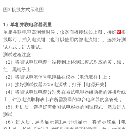
图3 接线方式示意图
1
）单相并联电容器测量
单相并联电容器
测量时候
，
仪器面板接线如上图，
接好
四
根
线即可，插入电流钳（也可以使用内部电流钳）。选择好测
试方式，进入测试。
测试过程注意：
（1）将测试电压电缆一端接到上述测试模式对应的黄，绿，
红，黑
端子
上；
（2）将测试电流信号电缆插在仪器
【
电流取样
】
上；
（3）接好测试仪器220V电源线，打开
【
电源开关
】
（4）将测试电压电缆分别夹在被试电容器组两极的连接母线
上，钳形电流取样表卡在所需测量的单台电容器的套管处；
（5）
开机后，选择好需要测试电容器的测试模式，然后进入
测试
（
6
）
进入后，屏幕显示
第1屏 开机显示
。将光标移至【电