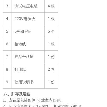
3
测试电压电缆
4
根
4
220V
电源线
1
根
5
5A
保险管
5
个
6
接地线
1
根
7
产品合格证
1
份
8
打印纸
2
卷
9
使用说明书
1
份
八、
贮存及运输
1
、应在原包装条件下, 放室内贮存。
2
、其环境温度为 -10～60℃，相对湿度 ≯ 90 ％。