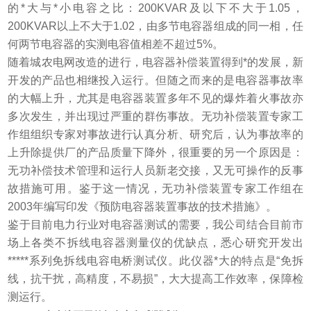
的*大与*小电容之比：200KVAR及以下不大于1.05，
200KVAR以上不大于1.02，由多节电容器组成的同一相，任
何两节电容器的实测电容值相差不超过5%。
随着城农电网改造的进行，电容器补偿装置得到*的发展，新
开发的产品也相继投入运行。但随之而来的是电容器事故率
的大幅上升，尤其是电容器装置多年不见的爆炸着火事故亦
多次发生，并出现过严重的群伤事故。无功补偿装置专家工
作组组织专家对事故进行认真分析、研究后，认为事故率的
上升除提供厂的产品质量下降外，很重要的另一个原因是：
无功补偿技术管理和运行人员新老交接，又无可操作的反事
故措施可用。鉴于这一情况，无功补偿装置专家工作组在
2003年编写印发《预防电容器装置事故的技术措施》。
鉴于目前电力行业对电容器测试的需要，我公司结合目前市
场上各类不拆线电容器测量仪的优缺点，悉心研究开发出
*****系列免拆线电容电桥测试仪。此仪器*大的特点是“免拆
线，抗干扰，高精度，不易损”，大大提高工作效率，保障检
测运行。