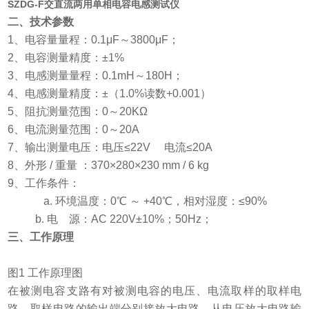
SZDG-F交直流两用单相电容电感测试仪
二、技术参数
1
、电容量量程：0.1μF～3800μF；
2
、电容测量精度：±1%
3
、电感测量量程：0.1mH～180H；
4
、电感测量精度：±（1.0%读数+0.001）
5
、阻抗测量范围：0～20KΩ
6
、电流测量范围：0～20A
7
、输出测量电压：电压≤22V 电流≤20A
8
、外形 / 重量 ：370×280×230 mm / 6 kg
9
、工作条件：
a.
环境温度：0℃ ～ +40℃，相对湿度：≤90%
b.
电 源：AC 220V±10%；50Hz；
三、
工作原理
图
1
工作原理图
在被测电容支路有对被测电容的电压、电流取样的取样电
路，取样电路的输出端分别接放大电路，从电压放大电路输