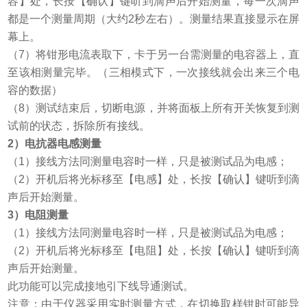
容】处，长按【确认】键听到滴声后开始测量，每一次滴声
都是一个测量周期（大约
2
秒左右）。测量结果直接显示在屏
幕上。
（7）将钳形电流表取下，卡于另一台需测量的电容器上，直
至该相测量完毕。（三相模式下，一次接线就会出来三个电
容的数据）
（8）测试结束后，切断电源，并将面板上所有开关恢复到测
试前的状态，拆除所有接线。
2
）电抗器电感测量
（
1
）接线方法同测量电容时一样，只是被测试品为电感；
（
2
）开机后将光标移至【电感】处，长按【确认】键听到滴
声后开始测量。
3
）电阻测量
（
1
）接线方法同测量电容时一样，只是被测试品为电感；
（
2
）开机后将光标移至【电阻】处，长按【确认】键听到滴
声后开始测量。
此功能可以完成接地引下线导通测试。
注意：由于仪器采用实时测量方式，在切换取样钳时可能导