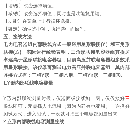
【增/改】改变选择项值。
【减/改】改变选择项值，同时也是功能复用键。
【功能】在菜单上进行循环选择。
【确定】确认选中项，执行选中的操作。
五、接线方法
电力电容器组内部联线方式一般采用星形联接
(Y
）和三角形
联接
(
△
)
。实际运行经验表明，三角形联接电容器组其损坏
率远高于星形联接电容器组，目前高压并联电容器组多数采
用星形联接。该仪器可测试电力高压并联电容器组，其内部
连接方式有：三相
Y
形、三相△形、三相
Yn
形、三相Ⅲ形。
1.
Y
形内部联线电容测量
Y
形内部联线测量时候，仪器面板接线如上图，仅仅接好
三
根线即可，无需插入电流钳（因为内部有电流钳）。选择好
测试方式，进入测试，一次就可把三个电容都测量出来
2.
△形内部联线电容测量接线