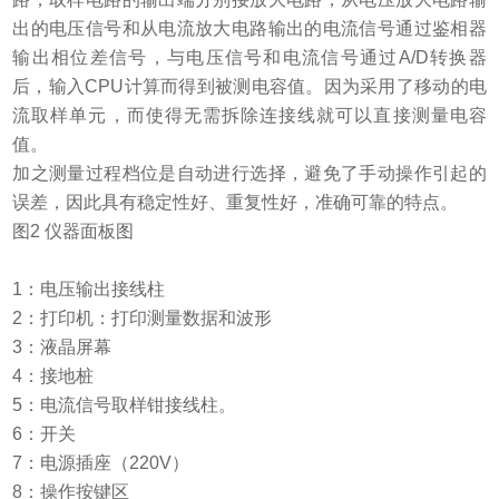
出的电压信号和从电流放大电路输出的电流信号通过鉴相器
输出相位差信号，与电压信号和电流信号通过
A/D
转换器
后，输入
CPU
计算而得到被测电容值。因为采用了移动的电
流取样单元，而使得无需拆除连接线就可以直接测量电容
值。
加之测量过程档位是自动进行选择，避免了手动操作引起的
误差，因此具有稳定性好、重复性好，准确可靠的特点。
图2 仪器面板图
1
：电压输出接线柱
2
：打印机：打印测量数据和波形
3
：液晶屏幕
4
：接地桩
5
：电流信号取样钳接线柱。
6
：开关
7
：电源插座（220V）
8
：操作按键区