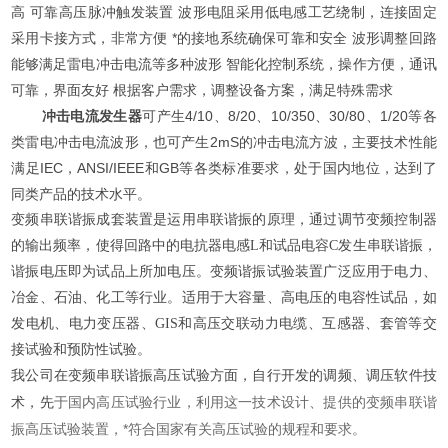
高 可靠高压脉冲触发装置 波形电阻采用低电感工艺绕制，连接固定
采用卡接方式，非常方便 *的接地系统确保可靠和安全 波形调整回路
能够满足雷电冲击电流等多种波形 智能化控制系统，操作方便，通讯
可靠，界面友好 根据客户需求，调整设备方案，满足特殊需求
冲击电流发生器
可产生4/10、8/20、10/350、30/80、1/20等各
类雷电冲击电流波形，也可产生2mS的冲击电流方波，主要技术性能
满足IEC，ANSI/IEEE和GB等各类标准要求，处于国内地位，达到了
同类产品的技术水平。
变频串联谐振成套装置是运用串联谐振的原理，通过调节变频控制器
的输出频率，使得回路中的电抗器电感L和试品电容C发生串联谐振，
谐振电压即为试品上所加电压。变频谐振试验装置广泛应用于电力、
冶金、石油、化工等行业。适用于大容量、高电压的电容性试品，如
发电机、电力变压器、GIS和高压交联动力电缆、互感器、套管等交
接试验和预防性试验。
我公司在变频串联谐振高压试验方面，自行开发的调频、调压软件技
于国内高压试验行业，利用这一技术设计、提供的变频串联谐
术，先
振高压试验装置，*符合国家有关高压试验的规程和要求。