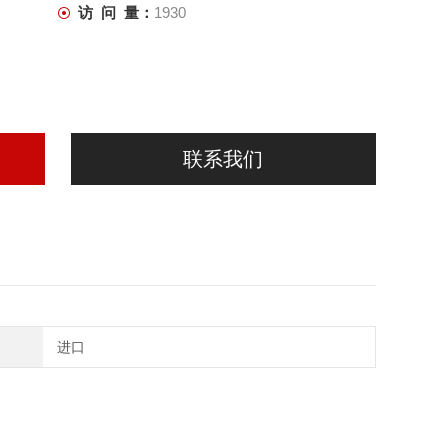
访 问 量：
1930
联系我们
进口