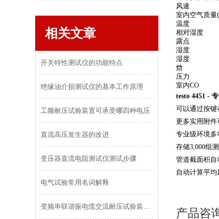
风速
室内空气质量(C
温度
相关文章
相对湿度
露点
湿度
湿度
开关特性测试仪的功能特点
焓
压力
室内CO
绝缘油介损测试仪的基本工作原理
testo 445
可以通过按键
工频耐压试验装置可承受哪四种电压
更多实用附件可
直流高压发生器的改进
专业级环境多
存储3,000组
变压器直流电阻测试仪测试步骤
管道截面积自动
自动计算平均
电气试验常用名词解释
变频串联谐振电缆交流耐压试验装置的常见故障排除
产品咨