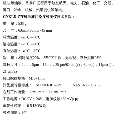
机油等油液。目前广泛应用于航空航天、电力、石油、化工、交通、
港口、冶金、机械、汽车提供等领域。
GYKLD-Z在线油液污染度检测仪
技术参数：
重 量：538 g
尺 寸：63mm×88mm×45 mm
环境温度：-20℃～60℃
油液温度：-20℃～80℃
存储温度：-40℃～85℃
湿 度：相对湿度20%～85%下工作，无冷凝；存放湿度98%
颗粒尺寸：2µm，5µm，15µm，25 µm或4µm(c)，6µm(c)，14µm(c)，
21 µm(c)
接口螺纹规格：M10×1mm
污染度等级标准： ISO 4406 01～29 NAS 1638 00～12
在线工作流量：50mL/min ~300 mL/min
工作电源：DC 9V ~ 24V (电源纹波<30mVp-p)
重复性精度：±0.5 ISO级别
校准周期：1年