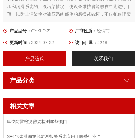
压和润滑系统的油液污染情况，使设备维护者能够在早期进行干
预，以防止污染物对液压系统部件的磨损或破坏，不仅把修理费
用降到低限度，而且减少了设备的停机时间，提高系统的安全
性，延长设备的使用寿命。
产品型号：
GYKLD-Z
厂商性质：
经销商
更新时间：
2024-07-22
访 问 量：
2248
产品咨询
联系我们
产品分类
相关文章
单位防雷检测需要检测哪些项目
SF6气体泄漏在线监测报警系统应用于哪些行业？