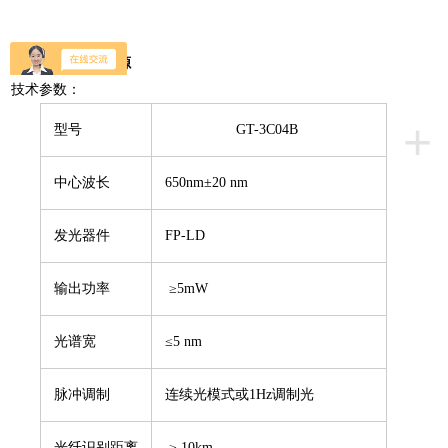
GT-3C04B红光光源
技术参数：
+
型号
GT-3C04B
中心波长
650nm±20 nm
发光器件
FP-LD
输出功率
≥5mW
光谱宽
≤5 nm
脉冲调制
连续光模式或1Hz调制光
光纤识别距离
≥ 10km