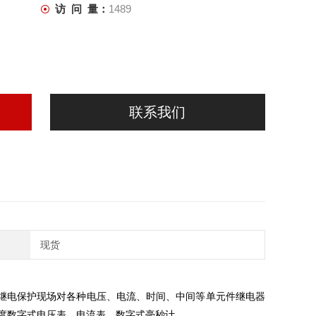
访 问 量：
1489
联系我们
现货
于继电保护现场对各种电压、电流、时间、中间等单元件继电器
度数字式电压表、电流表、数字式毫秒计。