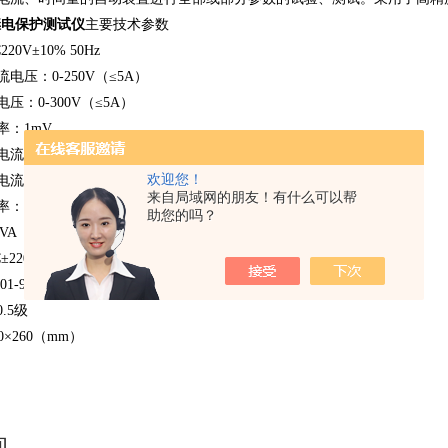
A继电保护测试仪
主要技术参数
0V±10% 50Hz
电压：0-250V（≤5A）
-300V（≤5A）
1mV
-5-200A
欢迎您！
-5-200A
来自局域网的朋友！有什么可以帮
5A 0.01A 0-200A 0.1A DC0.1A
助您的吗？
VA
220V
-999.999S
.5级
0×260（mm）
询