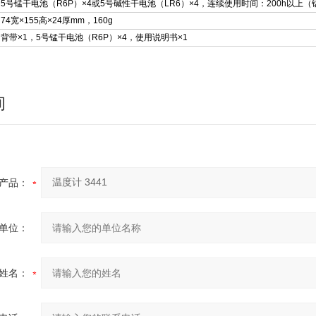
5号锰干电池（R6P）×4或5号碱性干电池（LR6）×4，连续使用时间：200h以上
74宽×155高×24厚mm，160g
背带×1，5号锰干电池（R6P）×4，使用说明书×1
询
产品：
单位：
姓名：