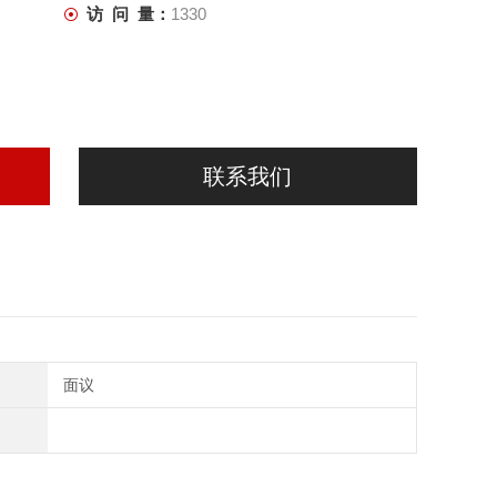
访 问 量：
1330
联系我们
面议