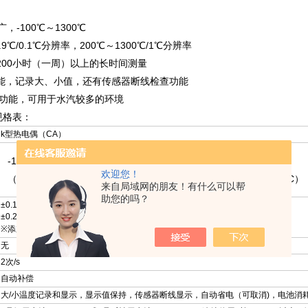
，-100℃～1300℃
99.9℃/0.1℃分辨率，200℃～1300℃/1℃分辨率
行200小时（一周）以上的长时间测量
功能，记录大、小值，还有传感器断线检查功能
防水功能，可用于水汽较多的环境
规格表：
k型热电偶（CA）
-100°C～1300°C ※实际的测定量程受温度探头的制限
欢迎您！
（分辨率 0.1°C/ -100°C ～199.9°C，分辨率 1°C/ 200°C ～1300°C）
来自局域网的朋友！有什么可以帮
助您的吗？
±0.1%rdg.±0.8°C（-100°C～199.9°C）
±0.2%rdg.±1°C（200°C～1300°C）
※添加上温度传感器的精度
无
2次/s
自动补偿
大/小温度记录和显示，显示值保持，传感器断线显示，自动省电（可取消)，电池消