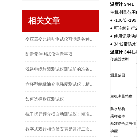
温度计 3441
主机测量范围广
相关文章
● -100℃~1
● 可连续进
● 使用记录
变压器变比组别测试仪可满足各种变压器变比测试需要
● 3442带
温度计 3441
防雷元件测试仪注意事项
传感器类型
浅谈电缆故障测试仪测试前的准备工作
测量范围
六杯型绝缘油介电强度测试仪，精准测绝缘油关键数据
主机测量精度
如何选择耐压测试仪
防水结构
抗干扰异频介损自动测试仪：精准测量，无惧干扰
采样速率
基准结合点补偿
数字式双钳相位伏安表是进行二次回路检查的理想仪表
功能