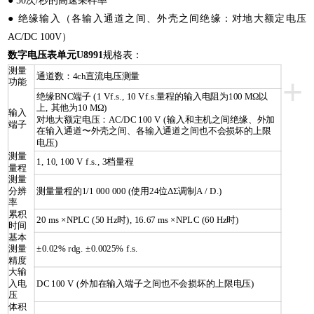
● 50次/秒的高速采样率
● 绝缘输入（各输入通道之间、外壳之间绝缘：对地大额定电压
AC/DC 100V）
数字电压表单元U8991
规格表：
测量
通道数：4ch直流电压测量
+
功能
绝缘BNC端子 (1 Vf.s., 10 Vf.s.量程的输入电阻为100 MΩ以
上, 其他为10 MΩ)
输入
对地大额定电压：AC/DC 100 V (输入和主机之间绝缘、外加
端子
在输入通道〜外壳之间、各输入通道之间也不会损坏的上限
电压)
测量
1, 10, 100 V f.s., 3档量程
量程
测量
分辨
测量量程的1/1 000 000 (使用24位ΔΣ调制A / D.)
率
累积
20 ms ×NPLC (50 Hz时), 16.67 ms ×NPLC (60 Hz时)
时间
基本
测量
±0.02% rdg. ±0.0025% f.s.
精度
大输
入电
DC 100 V (外加在输入端子之间也不会损坏的上限电压)
压
体积