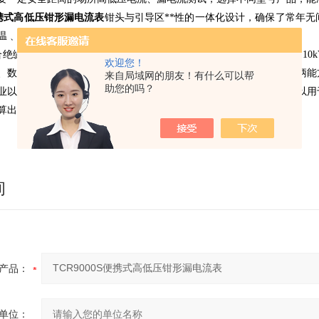
S便携式高低压钳形漏电流表
钳头与引导区**性的一体化设计，确保了常年
温﹑抗冲击﹑高绝缘等特点。
0S配合绝缘手柄，可用于1kV以下裸导线或汇流母线电流测量，也可以用于
欢迎您！
、数据保持、数据存储等功能，其钳形电流表通过按压或退拔绝缘手柄能
来自局域网的朋友！有什么可以帮
助您的吗？
业以及检测站﹑电工维修部门进行电流检测和野外电工作业等。也可以用
算出低压互感器的变比。
询
产品：
单位：