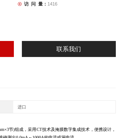
访 问 量：
1416
联系我们
进口
mm×3节)组成，采用CT技术及掩膜数字集成技术，便携设计，
出0.0mA～1000A的电流或漏电流。