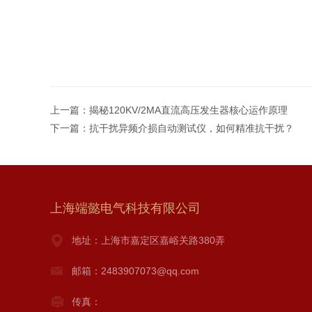
上一篇：
揭秘120KV/2MA直流高压发生器核心运作原理
下一篇：
抗干扰异频介损自动测试仪，如何精准抗干扰？
上海端懿电气科技有限公司
地址：上海市嘉定区嘉峪关路380弄
邮箱：2483907073@qq.com
传真：