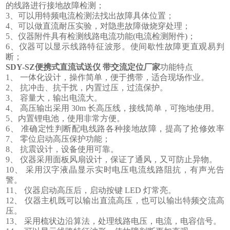
的线路进行接地故障检测；
3、可以用特频电流检测法找出故障具体位置；
4、可以做直流耐压实验，对隐患故障做烧穿处理；
5、仪器附件具有检测线路电流功能(电流检测附件)；
6、仪器可以显示线路特征波形。使间歇性故障更直观易判
断；
SDY-SZ
便携式直流试送仪 带交流定位厂家
功能特点
1、 一体化设计，操作简单，便于携带，适合现场作业。
2、 抗冲击、抗干扰，内置过压，过流保护。
3、 容量大，输出电流大。
4、 高压输出采用 30m 长高压线，接线简单，可拖地使用。
5、内置锂电池，使用非常方便。
6、 准确定性判断配电线路各种接地故障，提高了抢修效率
7、 零位启动高压保护功能；
8、 抗震设计，设备使用可靠。
9、 仪器采用面板风扇设计，保证了通风，又可防止异物。
10、 采用汉字液晶显示实时电压电流线路阻抗，有声光告
警。
11、 仪器启动高压后，启动按键 LED 灯常亮。
12、 仪器主机既可以输出直流高压，也可以输出特频交流高
压。
13、 采用梳状边沿算法，处理线路电压，电流，电容信号。