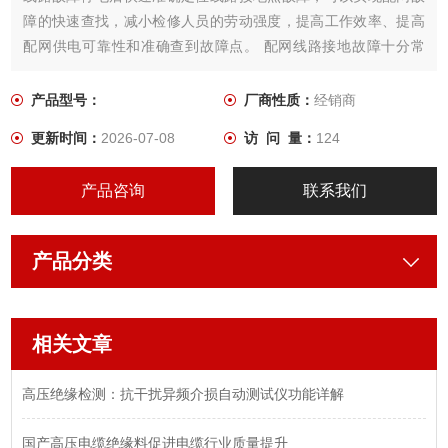
障的快速查找，减小检修人员的劳动强度，提高工作效率、提高
配网供电可靠性和准确查到故障点。 配网线路接地故障十分常
见，发生接地故障时，过去常用摇表和人工逐级登杆目测寻找接
地故障点。用摇表查线必须把线路分割开，一段一段进行测试，
产品型号：
厂商性质：
经销商
费时巨大，人工成本巨大，还有摇表测试电压低。
更新时间：
2026-07-08
访 问 量：
124
产品咨询
联系我们
产品分类
相关文章
高压绝缘检测：抗干扰异频介损自动测试仪功能详解
国产高压电缆绝缘料促进电缆行业质量提升