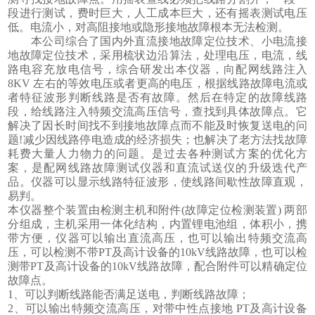
段进行测试，费时巨大，人工成本巨大，还有摇表测试电压
低。电流小，对高阻接地或隐形接地故障根本无法检测。
本公司综合了国内外直流接地故障定位技术、小电流接
地故障定位技术，采用梳状边沿算法，处理电压，电流，线
路电容充放电信号，综合研发出本仪器，向配网线路注入
8KV 左右的等效电压或者更高的电压，根据线路故障电流或
者特征波形判断线路是否有故障。然后在特定的故障线路
段，给线路注入特频交流高压信号，查找到具体故障点。它
解决了因长时间找不到接地故障点而不能及时恢复送电的问
题!减少因线路停电造成的经济损失；也解决了老方法找故障
耗费大量人力物力的问题。是过去各种测试方案的优化方
案，是配网线路故障测试仪器和直流试送仪的升级迭代产
品。仪器可以显示线路特征波形，使线路间歇性故障直观，
易判。
本仪器整个装置由检测主机和附件
(故障定位检测装置) 两部
分组成，主机采用一体化结构，内置锂电池组，体积小，携
带方便，仪器可以输出直流高压，也可以输出特频交流高
压，可以检测不带PT及高计设备的10kV线路故障，也可以检
测带PT及高计设备的10kV线路故障，配合附件可以精确定位
故障点。
1、可以判断线路能否满足送电，判断线路故障；
2、可以输出特频交流高压，对带中性点接地 PT及高计设备