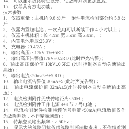
14、 可以显示线路特征波形。使故障判断更加直观。
15、 仪器具有放电功能。
技术参数
1、 仪器重量：主机约 9.8 公斤， 附件电流检测部分约 5.8 公
斤；
2、 仪器内置锂电池，一次充电可以断续工作 4 小时以上；
3、 仪器主机体积：长 42cm 宽 35cm 高 23cm。；
4、 内置电池电压:25.9V；
5、 充电器: 29.4/2A；
6、 输出高压: ≤17kV 1%±5RD；
7、 输出高压告警值17kV±0.5RD (此时声光告警)；
8、输出高压保护值 18kV±0.5RD (此时控制器自动关断输出
高压)；
9、 输出电流≤50ma5%±5 RD；
10、 输出电流告警值 30mA±5 (此时声光告警)；
11、 输出电流保护值 32mA±5(此时控制器自动关断输出高
压)；
12、 电流检测附件无线传输距离<50M；
13、 电流检测附件工作电源 4+4 节 7 号电池 ；
14、 电流检测附件检测特频信号电流<50mA(电流数值仅作
为故障判断，不作精准测量)；
15、 特频交流输出频率：≠ 50Hz；
16、 显示大约线路阻抗仅供线路判断辅助参考，不作精准测