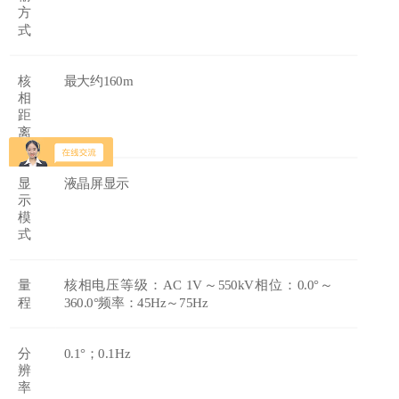
方
式
核
最大约
160m
相
距
离
显
液晶屏显示
示
模
式
量
核相电压等级：
AC 1V～550kV相位：0.0°～
程
360.0°频率：45Hz～75Hz
分
0.1°；0.1Hz
辨
率