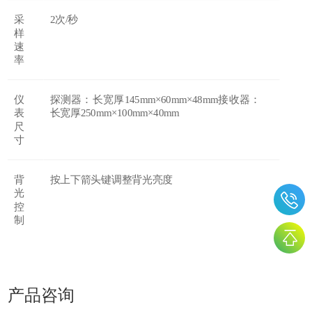
采
2次/秒
样
速
率
仪
探测器：长宽厚
145mm×60mm×48mm接收器：
表
长宽厚250mm×100mm×40mm
尺
寸
背
按上下箭头键调整背光亮度
光
控
制
产品咨询