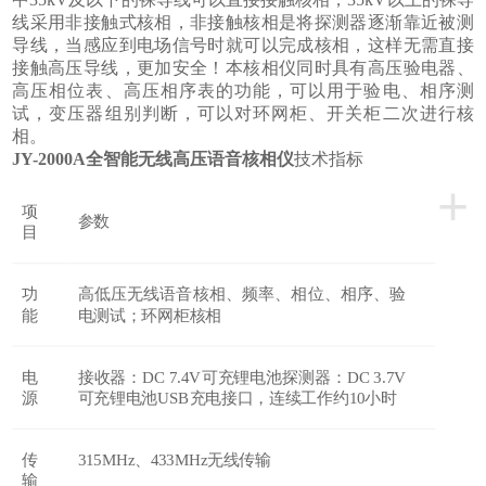
线采用非接触式核相，非接触核相是将探测器逐渐靠近被测
导线，当感应到电场信号时就可以完成核相，这样无需直接
接触高压导线，更加安全！本核相仪同时具有高压验电器、
高压相位表、高压相序表的功能，可以用于验电、相序测
试，变压器组别判断，可以对环网柜、开关柜二次进行核
相。
JY-2000A全智能无线高压语音核相仪
技术指标
+
项
参数
目
功
高低压无线语音核相、频率、相位、相序、验
能
电测试；环网柜核相
电
接收器：
DC 7.4V可充锂电池探测器：DC 3.7V
源
可充锂电池USB充电接口，连续工作约10小时
传
315MHz、433MHz无线传输
输