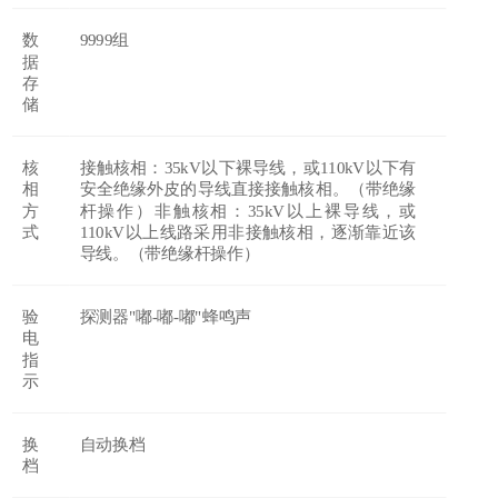
数
9999组
据
存
储
核
接触核相：
35kV以下裸导线，或110kV以下有
相
安全绝缘外皮的导线直接接触核相。（带绝缘
方
杆操作）非触核相：35kV以上裸导线，或
式
110kV以上线路采用非接触核相，逐渐靠近该
导线。（带绝缘杆操作）
验
探测器
"嘟-嘟-嘟"蜂鸣声
电
指
示
换
自动换档
档