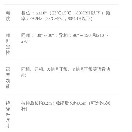
精
相位：
≤±10°（23℃±5℃，80%RH以下）频
度
率：≤±2Hz（23℃±5℃，80%RH以下）
相
同相：
-30°～30°；异相：90°～150°和210°～
别
270°
定
性
语
同相、异相、
X信号正常、Y信号正常等语音功
音
能
功
能
绝
拉伸后长约
3.2m；收缩后长约0.6m（可选购5米
缘
杆）
杆
尺
寸