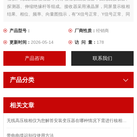
探测器、伸缩绝缘杆等组成。接收器采用液晶屏，同屏显示核相
结果、相位、频率、向量图指示，有“X信号正常、Y信号正常、同
相、异相"等语音提示，清晰直观。
产品型号：
厂商性质：
经销商
更新时间：
2026-05-14
访 问 量：
178
产品咨询
联系我们
产品分类
相关文章
无线高压核相仪为您解答安装变压器在哪种情况下需进行核相工作
带电电缆识别仪使用方法