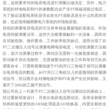
流，这就要求对的电容电流进行测量以做决定。另外，电力
系统的对地电容和PT的参数配合会产生PT铁磁谐振过电压，
为了验证该配电系统是否会发生PT谐振及发生什么性质的谐
振，也必须准确测量电力系统的对地电容值。
传统的测量电容电流的方法有单相金属接地的直接法、外加
电容间接测量法等，这些方法都要接触到一次设备，因而存
在试验危险、操作繁杂，工作效率低等缺点。进而出现了在
PT二次侧注入信号法测量电网电容电流；与传统测量方法相
比，该方法测量过程中，测试仪无需和一次侧直接相连，因
而试验不存在危险性，无需做繁杂的安全工作和等待冗长的
调度命令，只需将测量线接于PT的开口三角端子就可以测量
出电容电流的数据。从PT开口三角处注入的是微弱的异频测
试信号，所以既不会对继电保护和PT本身产生任何影响，又
避开了50Hz的工频干扰信号。
我公司在上一代基于PT二次侧注入信号法测试仪的基础上，
经过重新研发设计，开发出电容电流测试仪。采用全新硬件
结构和速度更快的ARM处理器及AD转换器，内置全新的全