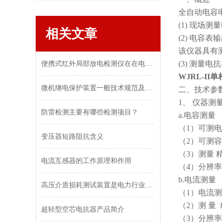
全自动电容
(1) 现
相关文章
(2) 电容
该仪器具有
便携式红外局部放电检测仪在在电力试验中的优势
(3) 测量
WJRL-I
微机继电保护装置一般技术规范及技术要求
二、技术参
1、 仪器测
防雷检测主要有哪些检测项目？
a.电容测量
（1）可测电容范
变压器短路阻抗含义
（2）可测容量
（3）测量 精度
电流互感器的工作原理和作用
（4）分辨率
b.电流测量
高压介质损耗测试装置是电力行业中重要的一项测试工具
（1）电流测
（2）测 量 精
超轻型空芯电抗器产品简介
（3）分辨率：