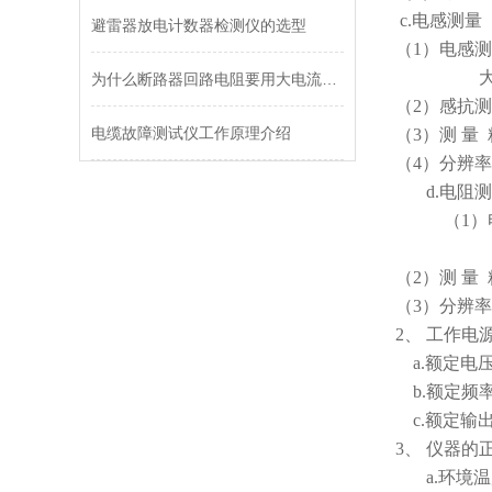
c.电感测量
避雷器放电计数器检测仪的选型
（1）电感测
大电感方
为什么断路器回路电阻要用大电流测试？
（2）感抗测
电缆故障测试仪工作原理介绍
（3）测 量 精
（4）分辨率：
d.电阻测
（1）电
大电阻
（2）测 量 精
（3）分辨率：
2、 工作电
a.额定电压：
b.额定频率
c.额定输出：2
3、 仪器的
a.环境温度