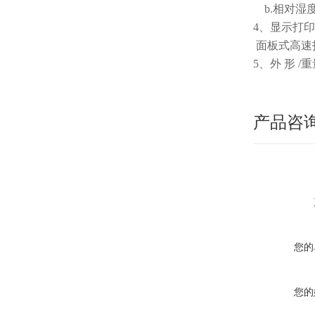
b.相对湿度
4、显示打
面板式高速
5、外 形 /重量
产品咨
您的
您的