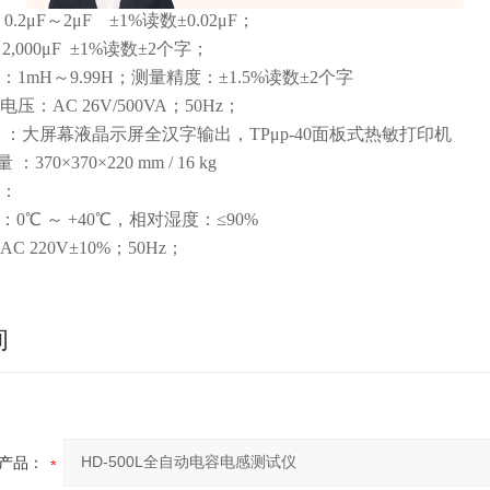
2μF～2μF ±1%读数±0.02μF；
000μF ±1%读数±2个字；
1mH～9.99H；测量精度：±1.5%读数±2个字
压：AC 26V/500VA；50Hz；
 ：大屏幕液晶示屏全汉字输出，TPμp-40面板式热敏打印机
：370×370×220 mm / 16 kg
件：
：0℃ ～ +40℃，相对湿度：≤90%
C 220V±10%；50Hz；
询
产品：