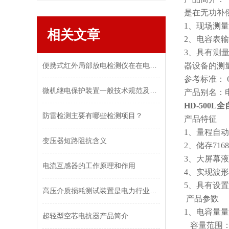
是在无功补
1、现场测
相关文章
2、电容表
3、具有测
便携式红外局部放电检测仪在在电力试验中的优势
器设备的测
参考标准： Q/
微机继电保护装置一般技术规范及技术要求
产品别名：
HD-500
防雷检测主要有哪些检测项目？
产品特征
1、量程自
变压器短路阻抗含义
2、储存71
3、大屏幕液晶
电流互感器的工作原理和作用
4、实现波
5、具有设
高压介质损耗测试装置是电力行业中重要的一项测试工具
产品参数
1、电容量量程
超轻型空芯电抗器产品简介
容量范围：5～2