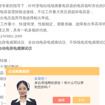
偿专家的指导下，针对变电站现场测量电容器的电容值时存在的
量电容器需拆除连接线，不仅工作量大而且易损坏电容器；
输出电压低而导致故障检出率低。
量工作量小、快捷简便、性能稳定、测量准确、故障检出率高等特
量之用，具有一机多能的功效。
WM02-2009
电容电感测试仪、全自动电容电感测试仪、不拆线电容电感测试
L全自动电容电感测试仪
动转换；
68个测试数据；
（320×240 LCD）显示, 汉字菜单操作提示；
欢迎您！
形和测量处理数据同屏显示，使测试过程更直观；
来自局域网的朋友！有什么可以帮
置、校正和调试功能。
助您的吗？
：0.2μF～2,000μF；
0,000 kvar；