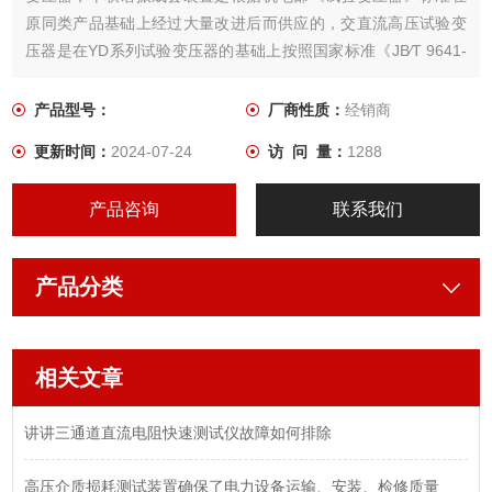
原同类产品基础上经过大量改进后而供应的，交直流高压试验变
压器是在YD系列试验变压器的基础上按照国家标准《JB∕T 9641-
1999》经过改进后而供应的一种新型产品。本系列产品具有体积
小、重量轻、结构紧凑、功能齐全、通用性强和使用方便等特
产品型号：
厂商性质：
经销商
点。
更新时间：
2024-07-24
访 问 量：
1288
产品咨询
联系我们
产品分类
相关文章
讲讲三通道直流电阻快速测试仪故障如何排除
高压介质损耗测试装置确保了电力设备运输、安装、检修质量