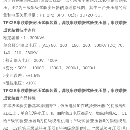
为了得到更高电压的试验变压器，也可采用串级的方法获得更高的电
压。图2为三级串级试验变压器的原理接线图。其中三台变压器的容
量和电压关系满足：P1=2P2=3P3，U(总)=1U+2U+3U。
TPXZB串联谐振耐压试验装置，调频串联谐振试验变压器，串联谐振
成套装置
技术参数
额定容量：1～300KVA
单台额定输出电压：(AC) 50、100、150、200、300KV (DC) 70、
140、210、280KV
>额定输入电压：200V、400V
>变比：500/1、1000/1、1500/1、2000/1、3000/1
>变比误差：≤±1.5%
>阻抗电压：<10%
TPXZB串联谐振耐压试验装置，调频串联谐振试验变压器，串联谐振
成套装置
产品特性
在串级试验变器基本原理图中，低压电源加在试验变压器I的初级绕组
a1x1上，单台试验变压Ⅰ、Ⅱ、Ⅲ的输出电压都是V。励磁绕组A1、C1
给**级试验变压器Ⅱ的初级绕组供电；**级试验变压器Ⅱ的励磁绕组
A2、C2给第三级试验变压器Ⅲ的初级绕组供电。**级试验变压器Ⅱ和