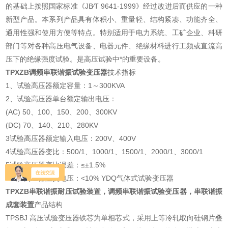
的基础上按照国家标准《JB∕T 9641-1999》经过改进后而供应的一种
新型产品。本系列产品具有体积小、重量轻、结构紧凑、功能齐全、
通用性强和使用方便等特点。特别适用于电力系统、工矿企业、科研
部门等对各种高压电气设备、电器元件、绝缘材料进行工频或直流高
压下的绝缘强度试验。是高压试验中*的重要设备。
TPXZB调频串联谐振试验变压器
技术指标
1、试验高压器额定容量：1～300KVA
2、试验高压器单台额定输出电压：
(AC) 50、100、150、200、300KV
(DC) 70、140、210、280KV
3试验高压器额定输入电压：200V、400V
4试验高压器变比：500/1、1000/1、1500/1、2000/1、3000/1
5试验高压器变比误差：≤±1.5%
6试验高压器阻抗电压：<10% YDQ气体式试验变压器
TPXZB串联谐振耐压试验装置，调频串联谐振试验变压器，串联谐振
成套装置
产品结构
TPSBJ 高压试验变压器铁芯为单相芯式，采用上等冷轧取向硅钢片叠