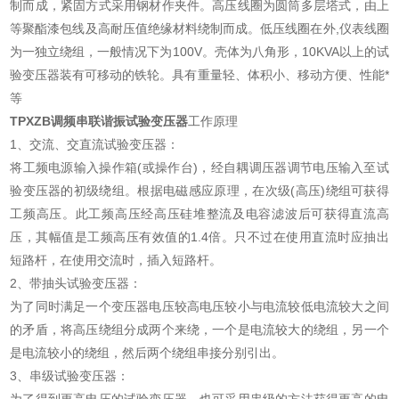
制而成，紧固方式采用钢材作夹件。高压线圈为圆筒多层塔式，由上
等聚酯漆包线及高耐压值绝缘材料绕制而成。低压线圈在外,仪表线圈
为一独立绕组，一般情况下为100V。壳体为八角形，10KVA以上的试
验变压器装有可移动的铁轮。具有重量轻、体积小、移动方便、性能*
等
TPXZB调频串联谐振试验变压器
工作原理
1、交流、交直流试验变压器：
将工频电源输入操作箱(或操作台)，经自耦调压器调节电压输入至试
验变压器的初级绕组。根据电磁感应原理，在次级(高压)绕组可获得
工频高压。此工频高压经高压硅堆整流及电容滤波后可获得直流高
压，其幅值是工频高压有效值的1.4倍。只不过在使用直流时应抽出
短路杆，在使用交流时，插入短路杆。
2、带抽头试验变压器：
为了同时满足一个变压器电压较高电压较小与电流较低电流较大之间
的矛盾，将高压绕组分成两个来绕，一个是电流较大的绕组，另一个
是电流较小的绕组，然后两个绕组串接分别引出。
3、串级试验变压器：