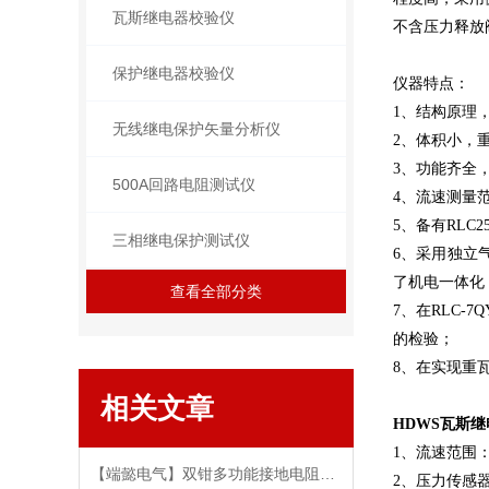
瓦斯继电器校验仪
不含压力释放
保护继电器校验仪
仪器特点：
1、结构原理
无线继电保护矢量分析仪
2、体积小，
3、功能齐全，
500A回路电阻测试仪
4、流速测量范围
5、备有RLC
三相继电保护测试仪
6、采用独立
了机电一体化
查看全部分类
7、在RLC
的检验；
8、在实现重
相关文章
HDWS
瓦斯继
1、流速范围：0.
【端懿电气】双钳多功能接地电阻测试仪的主要特点
2、压力传感器