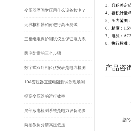
3、容积整定范围
变压器匝间耐压用什么设备检测？
4、容积计量精
5、压力范围：0-
无线核相器如何进行高压测试
6、精度：1.5
7、电源：AC22
三相继电保护测试仪是保证电力系统安全运行的重要工具
8、执行标准：D
民宅防雷的三个步骤
产品咨
数字式双钳相位伏安表是电力检测领域的得力助手
10A变压器直流电阻测试仪现场测试方法
提高变压器的运行效率
局部放电检测系统是电力设备绝缘的主要试验项目
您的
两招教你分清高压低压