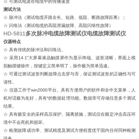
☆ 可测试电波在电缆中的传播速度
测试方法
☆ 脉冲法（测试电缆开路全长、短路、低阻、断路故障距离）；
☆ 闪络法（测试电缆的高阻泄漏故障、高阻闪络性故障）
HD-5811
多次脉冲电缆故障测试仪
电缆故障测试仪
仪器特点
☆ 具有传统的脉冲法和闪络法。
☆ 采用14.1"大屏幕液晶触摸屏作为显示终端。波形清晰，界面上模
拟触摸键操作，按键定义简单明了，操作极为简单迅速。
☆ 可通过测试波形判断故障点击穿与否，保证测试波形的正确性与可
读性。
☆ 仪器工作于win2000平台。具有方便用户的软件和全中文菜单，人
机对话极为友好，具有*的数据处理功能。数据库可存储任意多个测试
结果。
☆ 具有极安全的采样高压保护、隔离措施，测试仪在额定冲击高压环
境中不会死机和损坏。
☆ 检测故障成功率、测试精度及测试方便程度优于国内任何同种检测
设备。