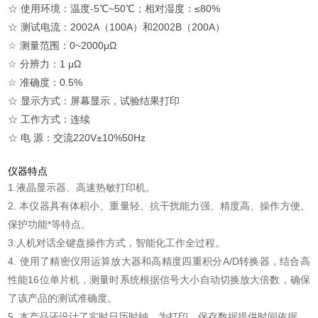
☆ 使用环境：温度-5℃~50℃；相对湿度：≤80%
☆ 测试电流：2002A（100A）和2002B（200A）
☆ 测量范围：0~2000μΩ
☆ 分辨力：1 μΩ
☆ 准确度：0.5%
☆ 显示方式：屏幕显示，试验结果打印
☆ 工作方式：连续
☆ 电 源：交流220V±10%50Hz
仪器特点
1.液晶显示器、高速热敏打印机。
2. 本仪器具有体积小、重量轻、抗干扰能力强、精度高、操作方便、
保护功能*等特点。
3.人机对话全键盘操作方式，智能化工作全过程。
4. 使用了精密仪用运算放大器和高精度四重积分A/D转换器，结合高
性能16位单片机，测量时系统根据信号大小自动切换放大倍数，确保
了该产品的测试准确度。
5. 本产品还设计了实时日历时钟，为打印、保存数据提供时间依据。