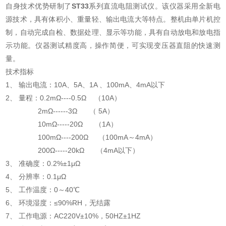
自身技术优势研制了
ST33
系列直流电阻测试仪。该仪器采用全新电
源技术，具有体积小、重量轻、输出电流大等特点。整机由单片机控
制，自动完成自检、数据处理、显示等功能，具有自动放电和放电指
示功能。仪器测试精度高，操作简便，可实现变压器直阻的快速测
量。
技术指标
1、 输出电流：10A、5A、1A 、100mA、4mA以下
2、 量程：0.2mΩ----0.5Ω （10A）
2mΩ------3Ω （ 5A）
10mΩ-----20Ω （1A）
100mΩ----200Ω （100mA～4mA）
200Ω-----20kΩ （4mA以下）
3、 准确度：0.2%±1μΩ
4、 分辨率：0.1μΩ
5、 工作温度：0～40℃
6、 环境湿度：≤90%RH，无结露
7、 工作电源：AC220V±10%，50HZ±1HZ