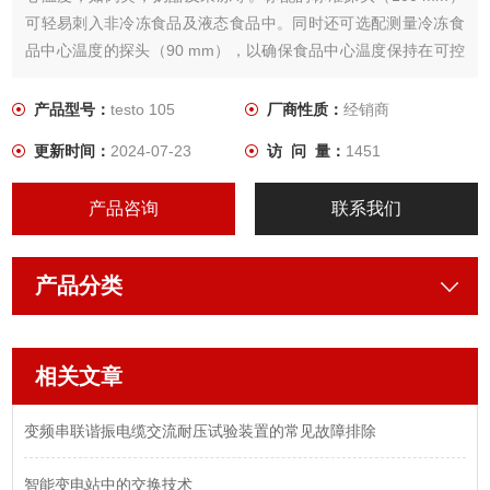
可轻易刺入非冷冻食品及液态食品中。同时还可选配测量冷冻食
品中心温度的探头（90 mm），以确保食品中心温度保持在可控
范围内。标配的标准探头（100 mm）以及选配的加长型（200
mm）探头均适用于液态食品的温度测量。
产品型号：
testo 105
厂商性质：
经销商
更新时间：
2024-07-23
访 问 量：
1451
产品咨询
联系我们
产品分类
相关文章
变频串联谐振电缆交流耐压试验装置的常见故障排除
智能变电站中的交换技术