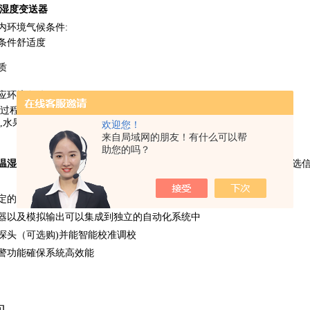
 - 温湿度变送器
内环境气候条件:
条件舒适度
质
应环境条件:
湿过程
工,水果酿熟、面食干燥系统,生鲜冷藏控制室
欢迎您！
来自局域网的朋友！有什么可以帮
助您的吗？
1 - 温湿度变送器
用于关键环境测量，精度±1.7%RH（取决于探头），可
的高精度德图湿度探头(±1.7 % RH)
器以及模拟输出可以集成到独立的自动化系统中
探头（可选购)并能智能校准调校
警功能確保系統高效能