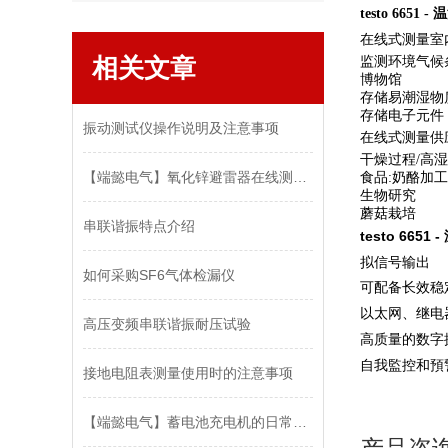
testo 6651
在线式测量室
相关文章
监测环境气候
博物馆
存储易潮湿物
存储电子元件
振动测试仪操作说明及注意事项
在线式测量供
干燥过程/高
【端懿电气】氧化锌避雷器在线测试仪可以检测哪些
食品:奶酪加
生物研究
蘑菇栽培
串联谐振特点介绍
testo 665
拟信号输出
如何采购SF6气体检漏仪
可配备长效稳定
以太网、继电
高压变频串联谐振耐压试验
高质量的数字
自我監控和預
接地电阻表测量使用时的注意事项
【端懿电气】蓄电池充电机的日常保养