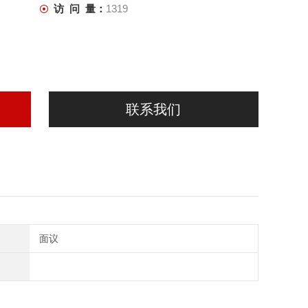
访 问 量：
1319
联系我们
面议