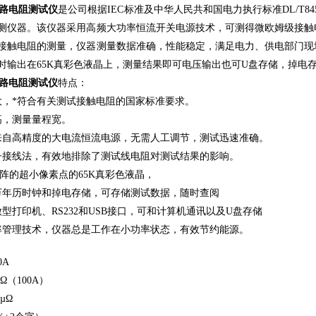
0回路电阻测试仪
是公司根据IEC标准及中华人民共和国电力执行标准DL/T84
测仪器。该仪器采用高频大功率恒流开关电源技术，可测得微欧姆级接触
接触电阻的测量，仪器测量数据准确，性能稳定，满足电力、供电部门现
时输出在65K真彩色液晶上，测量结果即可电压输出也可U盘存储，掉电
0回路电阻测试仪
特点：
大，*符合有关测试接触电阻的国家标准要求。
高，测量量程宽。
来自高精度的大电流恒流电源，无需人工调节，测试迅速准确。
子接线法，有效地排除了测试线电阻对测试结果的影响。
40点阵的超小像素点的65K真彩色液晶，
万年历时钟和掉电存储，可存储测试数据，随时查阅
型打印机、RS232和USB接口，可和计算机通讯以及U盘存储
率管理技术，仪器总是工作在小功率状态，有效节约能源。
0A
Ω（100A）
µΩ