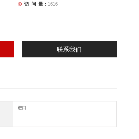
访 问 量：
1616
联系我们
进口