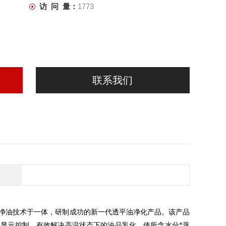
访 问 量：
1773
联系我们
净油技术于一体，研制成功的新一代透平油净化产品。该产品
显示控制，有效解决高温状态下的油品乳化，使所含水分*蒸