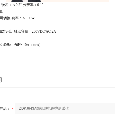
° 误差：＜0.2° 分辨率：0.1°
源
VDC可切换 功率：＞100W
对开出 触点容量：250VDC/AC 2A
0% 40Hz～60Hz 10A（max）
询
产品：