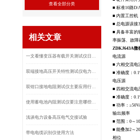
查看全部分类
■ 标准10路
■ 内置工控机
■ 总电源误接
■ 具备丰富
相关文章
率振荡、故障
ZDKJ643
一文看懂变压器有载开关测试仪日常维护，延长设备使用寿命
电流源
■ 六相交流电流
双端接地高压开关特性测试仪电力系统安全的守护者
■ 准确度：0.
电压源
双钳口接地电阻测试仪主要应用行业分析
■ 四相交流电压
■ 准确度：0.
使用蓄电池内阻测试仪要注意哪些安全事项？
■ 功率：≥50
输出频率
浅谈电力设备高压电气交接试验
■ 范围：0～10
■ 能叠加2～
带电电缆识别仪使用方法
相位