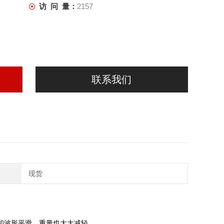
访 问 量：
2157
联系我们
现货
和波形平滑，重量也大大减轻。