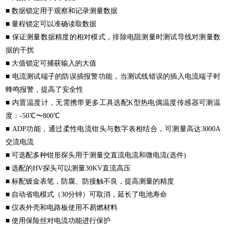
■ 数据锁定用于观察和记录测量数据
■ 量程锁定可以准确读取数据
■ 保证测量数据精度的相对模式，排除电阻测量时测试导线对测量数
据的干扰
■ 大值锁定可捕获输入的大值
■ 电流测试端子的防误插报警功能，当测试线错误的插入电流端子时
蜂鸣报警，提高了安全性
■ 内置温度计，无需携带更多工具选配K型热电偶温度传感器可测温
度：-50℃〜800℃
■ ADP功能，通过柔性电流钳头与数字表相结合，可测量高达3000A
交流电流
■ 可选配多种钳形探头用于测量交直流电流和微电流(选件)
■ 选配的HV探头可以测量30KV直流高压
■ 标配镀金表笔，防腐、防接触不良，提高测量的精度
■ 自动省电模式（30分钟）可取消，延长了电池寿命
■ 仪表外壳和电路板使用不易燃材料
■ 使用保险丝对电流功能进行保护