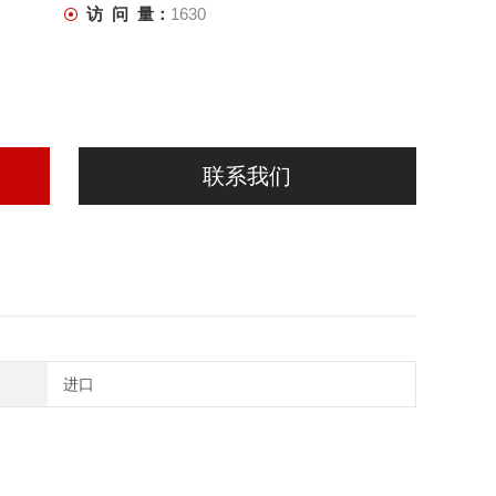
访 问 量：
1630
联系我们
进口