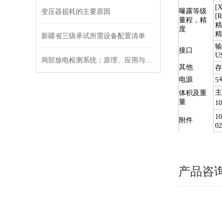
[
变压器损耗的主要原因
曝露等级
[
量程，精
精
度
精
新疆省三级承试所需设备配置清单
输
接口
U
局部放电检测系统：原理、应用与未来趋势
其他
存
电源
5
主
体积及重
量
1
1
附件
0
产品咨