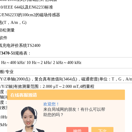
10/IEEE 644以及EN62233标准
/EN62233的100cm2的磁场传感器
(T，A/m，G)
轻松测量
用软件
线充电评价系统TS2400
470-51
规格表：
0 Hz～400 kHz/ 10 Hz～2 kHz/ 2 kHz～400 kHz
般/专业
/Y/Z单轴(2000点)，复合真有效值R(3464点)，磁通密度(单位：T，G，A
X/Y/Z轴]有效测量范围：2.000 μT～2.000 mT,4档量程
度：±3.5% rdg. ±0.5% f.s.
R轴]有效测量范围：3.464 μT～3.464 mT, 4档量程
度：±3.5% rdg. ±0.5% f.s.
欢迎您！
有效测量频率范围] 10Hz-400kHz模式时: 50Hz～100kHz
来自局域网的朋友！有什么可以帮
助您的吗？
10Hz-2kHz模式时: 50Hz～1kHz
2kHz-400kHz模式时: 5kHz～100kHz