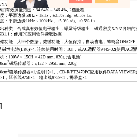
X/Y/Z轴]有效测量范围：20.00%～200.0%, 2档量程
R轴]有效测量范围：34.64%～346.4%, 2档量程
度：平滑边缘50Hz～1kHz，±3.5% rdg. ±0.5% f.s.
度：平滑边缘1kHz～100kHz，±5.0% rdg. ±0.5% f.s.
出种类：合成真有效值电平输出，曝露等级输出，磁通密度X/Y/Z各轴的波
SB1.1：使用PC应用软件读取数据
储功能：大99个数据，减缓功能，大值保持，自动省电，蜂鸣音ON/OFF
号碱性电池(LR6)×4, 连续使用时间：10h，或AC适配器9445-02(使用AC适
机：100W × 150H × 42D mm, 830g (含电池)
2
00cm
磁场传感器：φ122 × 295L mm, 220g
2
00cm
磁场传感器×1,说明书×1,，CD-R(FT3470PC应用软件DATA VIEWE
2×1，延长线9758×1，输出线9759×1，携带盒×1
询