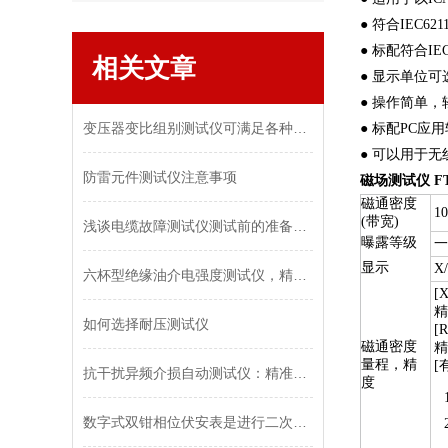
● 符合IEC621
● 标配符合IEC
相关文章
● 显示单位可选
● 操作简单，
变压器变比组别测试仪可满足各种变压器变比测试需要
● 标配PC应
● 可以用于无
防雷元件测试仪注意事项
磁场测试仪 FT3
磁通密度
1
(带宽)
浅谈电缆故障测试仪测试前的准备工作
曝露等级
一
显示
X
六杯型绝缘油介电强度测试仪，精准测绝缘油关键数据
[
精
如何选择耐压测试仪
[
磁通密度
精
量程，精
[
抗干扰异频介损自动测试仪：精准测量，无惧干扰
度
数字式双钳相位伏安表是进行二次回路检查的理想仪表