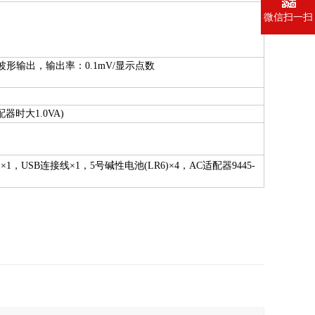
微信扫一扫
形输出，输出率：0.1mV/显示点数
配器时大1.0VA)
R)×1，USB连接线×1，5号碱性电池(LR6)×4，AC适配器9445-